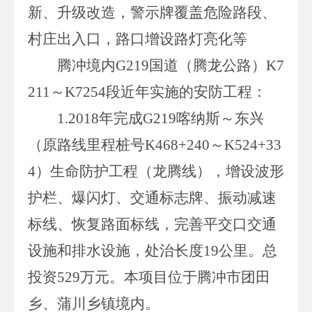
新、升级改造，警示牌覆盖危险路段、
村庄出入口，路口增设路灯亮化等
腾冲境内
G219
国道（腾龙公路）
K7
211
～
K7254
段近年实施的安防工程：
1.
2018
年完成
G219
喀纳斯～东兴
（原路线里程桩号
K468+240～K524+33
4
）生命防护工程（龙腾线），增设波形
护栏、爆闪灯、交通标志牌、振动减速
标线、恢复路面标线，完善平交口交通
设施和排水设施，处治长度
19
公里。总
投资
529
万元。本项目位于腾冲市团田
乡、蒲川乡镇境内。