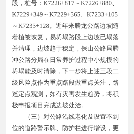
段，桩号：
K7226+817
～
K7226+880
、
K7229+349
～
K7229+365
、
K7233+105
～K7233+128
。近年来腾龙公路边坡随
着植被恢复，易坍塌路段上边坡已塌落
并清理，边坡趋于稳定，保山公路局腾
冲公路分局在日常养护过程中小规模的
坍塌能及时清除，下一步将上述三段二
级风险点作为重点路段做重点关注，路
巡定点观测，如有灾害发生趋势，将积
极申报项目完成边坡处治。
（三）
对公路沿线老化及设置不到
位的道路警示牌、防护栏进行增设，更