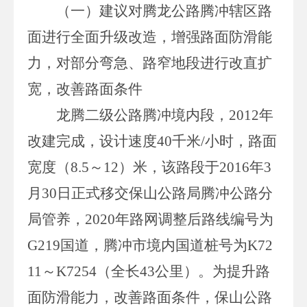
（一）
建议对腾龙公路腾冲辖区路
面进行全面升级改造，增强路面防滑能
力，对部分弯急、路窄地段进行改直扩
宽，改善路面条件
龙腾二级公路腾冲境内段，
2012
年
改建完成，设计速度
40
千米
/
小时，路面
宽度（
8.5～12
）米，该路段于
2016
年
3
月
30
日正式移交保山公路局腾冲公路分
局管养，
2020
年路网调整后路线编号为
G219
国道，腾冲市境内国道桩号为
K72
11～K7254
（全长
43
公里）。为提升路
面防滑能力，改善路面条件，保山公路