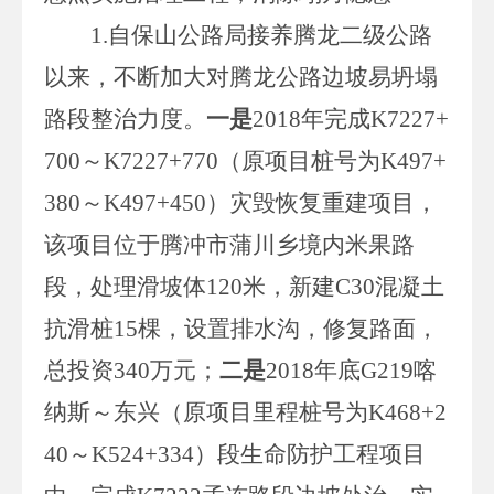
1.
自保山公路局接养腾龙二级公路
以来，不断加大对腾龙公路边坡易坍塌
路段整治力度。
一是
2018
年完成
K7227+
700
～K7227+770
（原项目桩号为
K497+
380
～
K497+450
）灾毁恢复重建项目，
该项目位于腾冲市蒲川乡境内米果路
段，处理滑坡体
120
米，新建
C30
混凝土
抗滑桩
15
棵，设置排水沟，修复路面，
总投资
340
万元；
二是
2018
年底
G219
喀
纳斯～东兴（原项目里程桩号为
K468+2
40～K524+334
）段生命防护工程项目