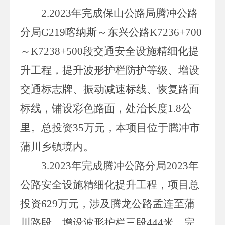
2.
2023
年完成保山公路局腾冲公路
分局
G219
喀纳斯～东兴公路
K7236+700
～
K7238+500
段交通安全设施精细化提
升工程，提升波形护栏防护等级、增设
交通标志牌、振动减速标线、恢复路面
标线，铺设彩色路面，处治长度
1.8
公
里。总投资
35
万元，本项目位于腾冲市
蒲川乡镇境内。
3.
2023
年完成腾冲公路分局
2023
年
公路安全设施精细化提升工程，项目总
投资
629
万元，涉及腾龙公路孟连至蒲
川路段，增设波形护栏三段
444
米，完