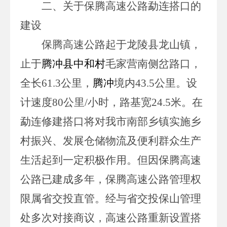
二、关于保腾高速公路勐连搭口的
建设
保腾高速公路
起于龙陵
县龙山镇
，
止于
腾冲县
中和村
毛家营南侧岔路口，
全长
61.3
公里
，
腾冲
境内
43.5
公里。设
计速度
80
公里
/
小时，路基宽
24.5
米
。在
勐连修建搭口将对我市南部乡镇实施乡
村振兴、发展仓储物流及便利群众生产
生活起到一定积极作用。但因保腾高速
公路已建成多年，保腾高速公路管理权
限属省交投直管。经与省交投保山管理
处多次对接商议，高速公路重新设置搭