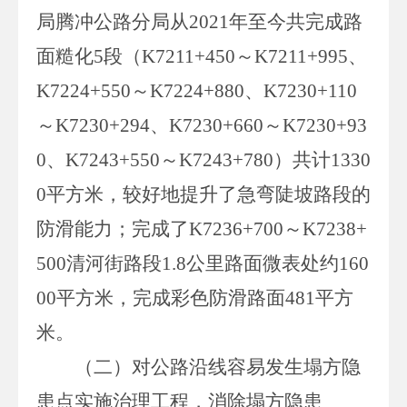
局腾冲公路分局从
2021
年至今共完成路
面糙化
5
段（
K7211+450
～K7211+995
、
K7224+550
～K7224+880
、
K7230+110
～K7230+294
、
K7230+660
～K7230+93
0
、
K7243+550
～K7243+780
）共计
1330
0
平方米，较好地提升了急弯陡坡路段的
防滑能力；完成了
K7236+700～K7238+
500
清河街路段
1.8
公里路面微表处约
160
00
平方米，完成彩色防滑路面
481
平方
米。
（二）
对公路沿线容易发生塌方隐
患点实施治理工程，消除塌方隐患