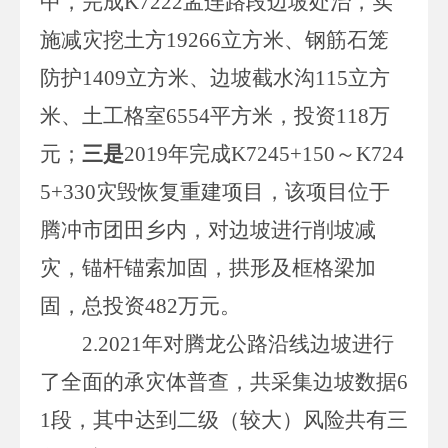
中，完成
K7222
孟连路段边坡处治，实
施减灾挖土方
19266
立方米、钢筋石笼
防护
1409
立方米、边坡截水沟
115
立方
米、土工格室
6554
平方米，投资
118
万
元；
三是
2019
年完成
K7245+150
～K724
5+330
灾毁恢复重建项目，该项目位于
腾冲市团田乡内，对边坡进行削坡减
灾，锚杆锚索加固，拱形及框格梁加
固，总投资
482
万元。
2.
2021
年对腾龙公路沿线边坡进行
了全面的承灾体普查，共采集边坡数据
6
1
段，其中达到二级（较大）风险共有三