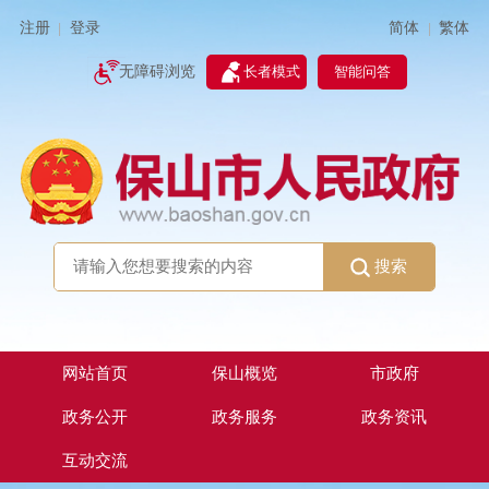
简体
繁体
注册
登录
|
|
无障碍浏览
长者模式
智能问答
搜索
网站首页
保山概览
市政府
政务公开
政务服务
政务资讯
互动交流