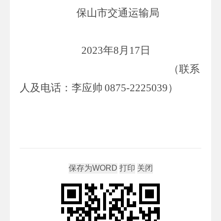
保山市交通运输局
202
3
年
8
月
17
日
（联系
人
及电话
：
李应帅
0875-2225039
）