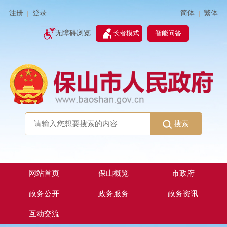
简体
繁体
注册
登录
|
|
无障碍浏览
长者模式
智能问答
搜索
网站首页
保山概览
市政府
政务公开
政务服务
政务资讯
互动交流