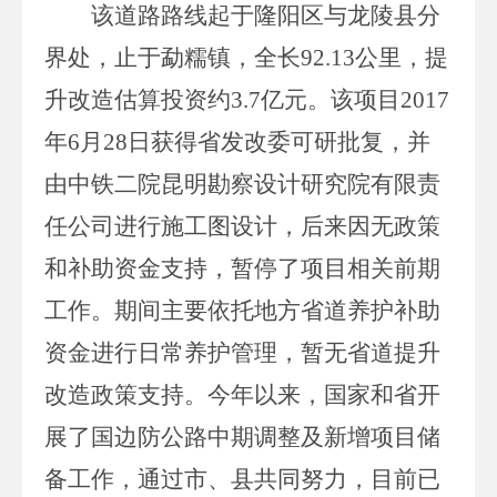
该道路路线起于隆阳区与龙陵县分
界处，止于勐糯镇，全长
92.13
公里，提
升改造估算投资约
3.7
亿元。该项目
2017
年
6
月
28
日获得省发改委可研批复，并
由中铁二院昆明勘察设计研究院有限责
任公司进行施工图设计，后来因无政策
和补助资金支持，暂停了项目相关前期
工作。期间主要依托地方省道养护补助
资金进行日常养护管理，暂无省道提升
改造政策支持。今年以来，国家和省开
展了国边防公路中期调整及新增项目储
备工作，通过市、县共同努力，目前已