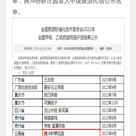
单，腾冲桫椤庄园喜入甲级旅游民宿公示名
单。