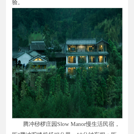
验。
腾冲桫椤庄园Slow Manor慢生活民宿，