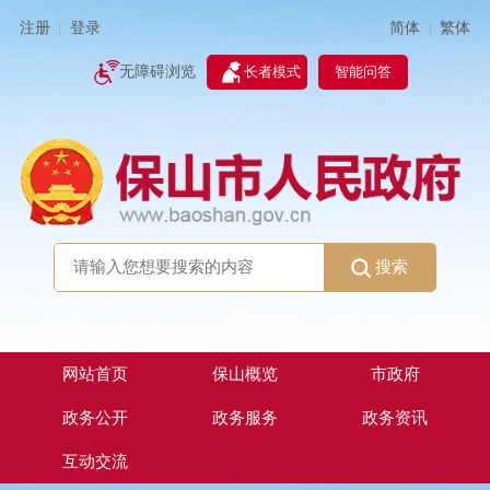
简体
繁体
注册
登录
|
|
无障碍浏览
长者模式
智能问答
搜索
网站首页
保山概览
市政府
政务公开
政务服务
政务资讯
互动交流