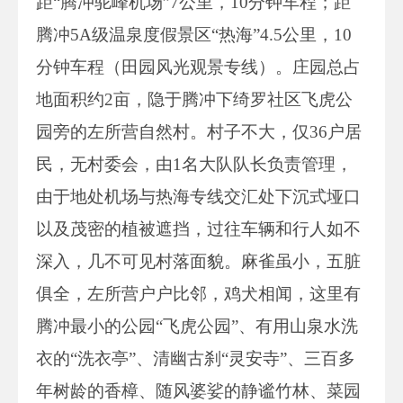
距“腾冲驼峰机场”7公里，10分钟车程；距
腾冲5A级温泉度假景区“热海”4.5公里，10
分钟车程（田园风光观景专线）。庄园总占
地面积约2亩，隐于腾冲下绮罗社区飞虎公
园旁的左所营自然村。村子不大，仅36户居
民，无村委会，由1名大队队长负责管理，
由于地处机场与热海专线交汇处下沉式垭口
以及茂密的植被遮挡，过往车辆和行人如不
深入，几不可见村落面貌。麻雀虽小，五脏
俱全，左所营户户比邻，鸡犬相闻，这里有
腾冲最小的公园“飞虎公园”、有用山泉水洗
衣的“洗衣亭”、清幽古刹“灵安寺”、三百多
年树龄的香樟、随风婆娑的静谧竹林、菜园