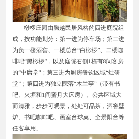
桫椤庄园由腾越民居风格的四进庭院组
成，按功能划分：第一进为停车场；第二进
为负一楼酒窖、一楼总台“白桫椤”、二楼咖
啡吧“黑桫椤”，以及庭院右侧1栋有8间客房
的“中庸堂”；第三进为厨房餐饮区域“灶研
堂”；第四进为独立院落“木兰亭”（带有书
吧、火塘和1间蜜月大床房）。公共区域大
而清雅，步步可观景，处处可品茶，酒窖壁
炉、书吧咖啡吧、画室台球桌、全景阳台等
任客享用。