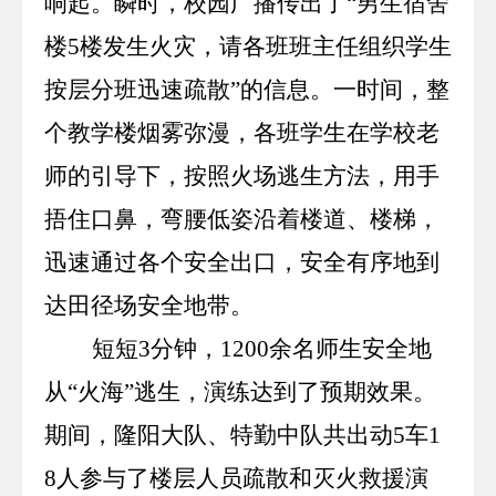
响起。瞬时，校园广播传出了“男生宿舍
楼
5
楼发生火灾，请各班班主任组织学生
按层分班迅速疏散”的信息。一时间，整
个教学楼烟雾弥漫，各班学生在学校老
师的引导下，按照火场逃生方法，用手
捂住口鼻，弯腰低姿沿着楼道、楼梯，
迅速通过各个安全出口，安全有序地到
达田径场安全地带。
短短
3
分钟，
1200
余名师生安全地
从“火海”逃生，演练达到了预期效果。
期间，隆阳大队、特勤中队共出动
5
车
1
8
人参与了楼层人员疏散和灭火救援演