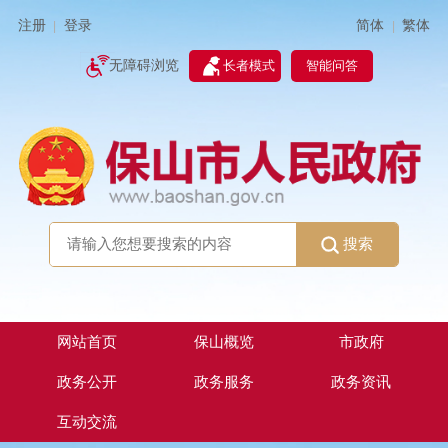
简体
繁体
注册
登录
|
|
无障碍浏览
长者模式
智能问答
搜索
网站首页
保山概览
市政府
政务公开
政务服务
政务资讯
互动交流