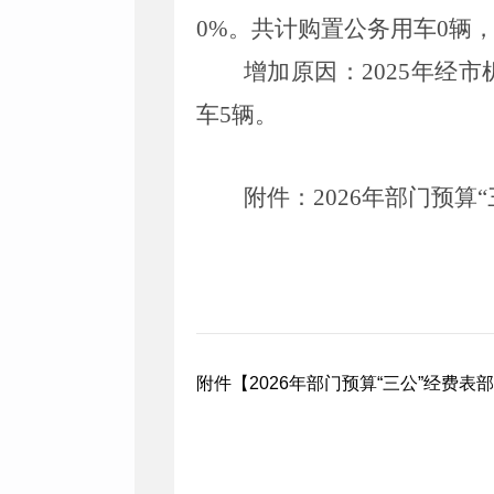
0%
。共计购置公务用车
0
辆
增加原因
：
2025
年经市
车
5
辆。
附件
：
2026
年部门预算
“
附件【
2026年部门预算“三公”经费表部门