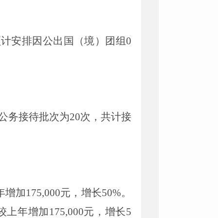
预计安排因公出国（境）团组
0
公务接待批次为
20
次，共计接
年增加
175,000
元，增长
50%
。
较上年增加
175,000
元，增长
5