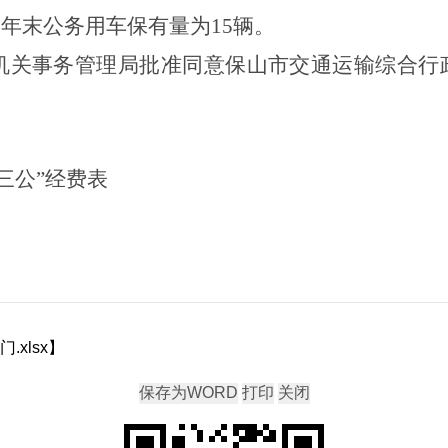
，年末公务用车保有量为
15
辆。
机关事务管理局批准同意保山市交通运输综合行
三公
”
经费表
.xlsx
】