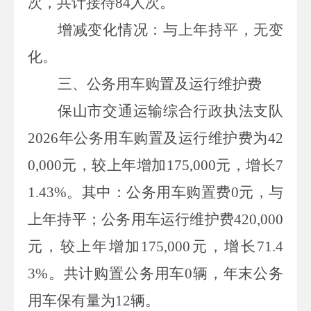
次，共计接待
84
人次。
增减变化情况：与上年持平，无变
化。
三、
公务用车购置及运行维护费
保山市交通运输综合行政执法支队
2026
年公务用车购置及运行维护费为
4
2
0,00
0
元
，较
上年增加
175,000
元，增长
7
1.43%
。其中：
公务用车购置费
0
元，与
上年持平；公务用车运行维护费
4
2
0,000
元
，较
上年增加
175,000
元，增长
71.4
3%
。共计购置公务用车
0
辆，年末公务
用车保有量为
12
辆。