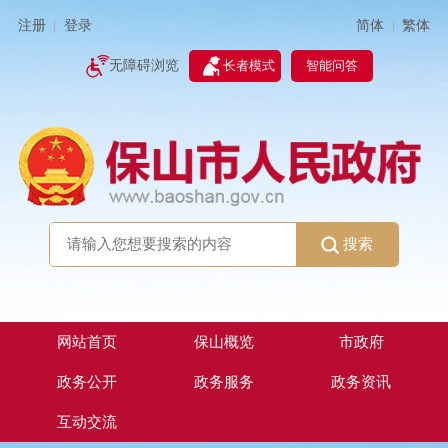
简体
繁体
注册
登录
|
|
无障碍浏览
长者模式
智能问答
搜索
网站首页
保山概览
市政府
政务公开
政务服务
政务资讯
互动交流