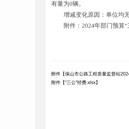
有量为
0
辆。
增减变化原因
：
单位均
附件
：
2024
年部门预算“
附件【
保山市公路工程质量监督站2024
附件【
“三公”经费.xlsx
】