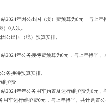
督站
2024
年
因公出国（境）费
预算为
0
元
，
与上年
境）
0
人次
。
无因公出国（境）预算安排
。
督站
2024
年公务接待费预算
为
0
元
，
与上年持平，
无公务接待预算安排
。
行维护费
督站
2024
年年公务用车购置及运行维护费
为
0
元
，
务用车运行维护费
0
元
，
与上年持平
。共计购置公