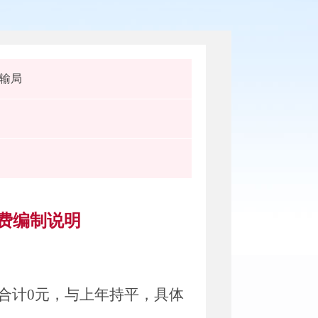
输局
经费编制说明
合计
0
元
，
与上年持平，
具体