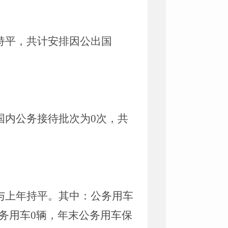
持平，
共计安排因公出国
国内公务接待批次为
0
次，共
与上年持平
。
其中：公务用车
务用车
0
辆，年末公务用车保