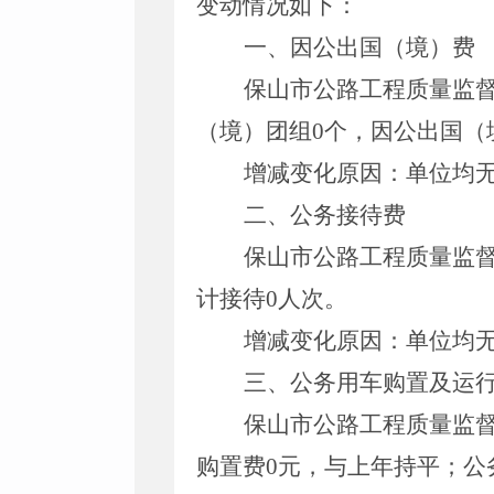
变动情况如下：
一、因公出国（境）费
保山市公路工程质量监
（境）团组
0
个，因公出国（
增减变化原因
：
单位均
二、公务接待费
保山市公路工程质量监
计接待
0
人次
。
增减变化原因
：
单位均
三、公务用车购置及运
保山市公路工程质量监
购置费
0
元
，
与上年持平
；公