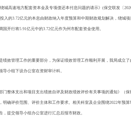
城高速地方配套资本金及专项债还本付息问题的请示》(保交联发〔2020〕1号
入的3.72亿元的本息由财政纳入年度预算和中期财政规划解决，绕城项目按1
开行将5.91亿元中的3.72亿元作为州市配套资金使用。
是绩效管理工作的重要部分，为保证绩效管理工作顺利开展，我局成立了
领导小组下设办公室在资财审计科。
级部门整体支出和项目支出绩效自评及财政绩效评价有关事项的通知》（保财绩
，明确评价范围、评价主体和工作要求。相关科室及企业围绕2022年预
告，提交领导小组办公室进行汇总后报市财政。