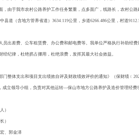
，由于我市农村公路养护工作任务繁重，点多面广，线路长，农村公路建设分
中县道（含地方管养省道）3634.119公里，乡道6266.486公里，村道91
人员出差费、公车租赁费、办公费和邮电费等。我单位严格执行补助经费
财经纪律，杜绝挤占挪用，杜绝浪费，发挥其最大社会效益。
级部门整体支出和项目支出绩效自评及财政绩效评价的通知》（保财绩﹝20
际，成立领导小组，负责对其他运转—保山市地方公路养护及造价管理经费
责人）
处长）
继宏、郭金泽