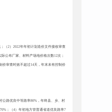
元；（2）2022年年初计划造价文件接收审查
末实际公布厂家、材料产场地价格次数12次；
控制价审查时效不超过14天，年末未有控制价
农村公路优良中等路率80%，年终县、乡、村
70%；（4）年初地方管普通省道优良路率7