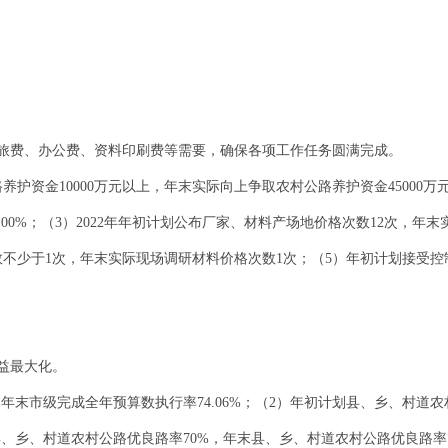
旅费、办公费、资料印刷费等需要，确保各项工作任务圆满完成。
路养护资金10000万元以上，年末实际向上争取农村公路养护资金45000万
00%；（3）2022年年初计划公布厂家、材料产场地价格次数12次，年
次数不少于1次，年末实际现场调研材料价格次数1次；（5）年初计划接受
益最大化。
%，年末市级完成全年预算数执行率74.06%；（2）年初计划县、乡、村道
县、乡、村道农村公路优良路率70%，年末县、乡、村道农村公路优良路率