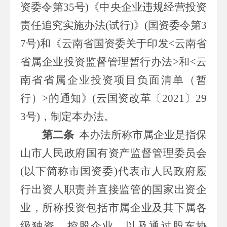
资委令第
35
号
)
《中央企业违规经营投资
责任追究实施办法
(
试行
)
》
(
国资委令第
3
7
号
)
和《云南省国资委关于印发
<
云南省
省属企业投资监督管理暂行办法
>
和
<
云
南省省属企业投资项目负面清单（暂
行）
>
的通知》
(
云国资改革
〔
20
21
〕
2
9
3
号
)
，
制定本办法。
第二条
本办法所称
市属
企业是指
保
山市
人民政府国有资产监督管理委员会
(
以下简称
市
国资委
)
代表
市
人民政府履
行出资人职责并直接监管的国家出资企
业，所称投资包括
市属
企业及其下属各
级独资、控股企业，以及通过股东协