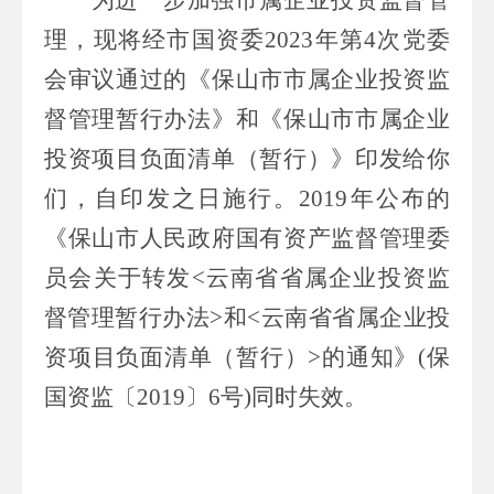
理，现将经市国资委
2023
年第
4
次党委
会审议通过的
《保山市市属企业投资监
督管理暂行办法》和《保山市市属企业
投资项目负面清单（暂行）》印发给你
们，自印发之日施行。
2019
年公布的
《
保山市人民政府国有资产监督管理委
员会关于转发
<
云南省省属企业投资监
督管理暂行办法
>
和
<
云南省省属企业投
资项目负面清单（暂行）
>
的通知》
(
保
国资
监
〔
201
9
〕
6
号
)
同时
失效
。