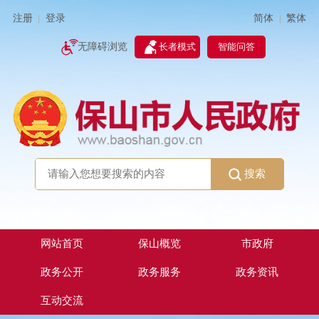
简体
繁体
注册
登录
|
|
无障碍浏览
长者模式
智能问答
搜索
网站首页
保山概览
市政府
政务公开
政务服务
政务资讯
互动交流