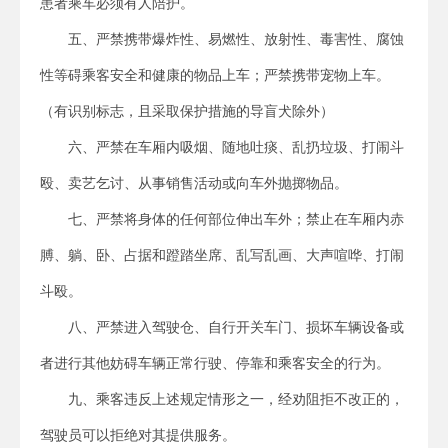
患者乘车必须有人陪护。
五、严禁携带爆炸性、易燃性、放射性、毒害性、腐蚀
性等碍乘客安全和健康的物品上车；严禁携带宠物上车。
（有识别标志，且采取保护措施的导盲犬除外）
六、严禁在车厢内吸烟、随地吐痰、乱扔垃圾、打闹斗
殴、卖艺乞讨、从事销售活动或向车外抛掷物品。
七、严禁将身体的任何部位伸出车外；禁止在车厢内赤
膊、躺、卧、占据和蹬踏坐席、乱写乱画、大声喧哗、打闹
斗殴。
八、严禁进入驾驶仓、自行开关车门、损坏车辆设备或
者进行其他妨碍车辆正常行驶、停靠和乘客安全的行为。
九、乘客违反上述规定情形之一，经劝阻拒不改正的，
驾驶员可以拒绝对其提供服务。