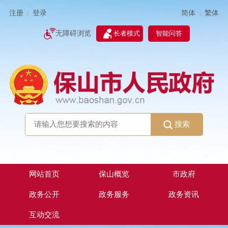
简体
繁体
注册
登录
|
|
无障碍浏览
长者模式
智能问答
搜索
网站首页
保山概览
市政府
政务公开
政务服务
政务资讯
互动交流