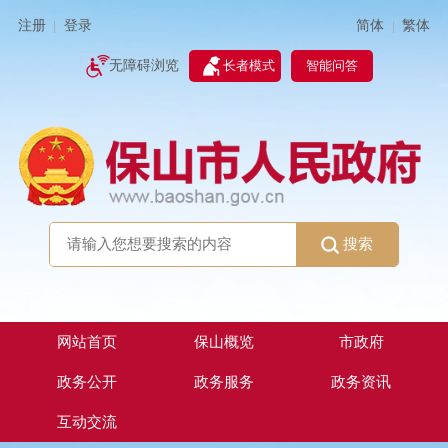
简体
繁体
注册
登录
|
|
无障碍浏览
长者模式
智能问答
搜索
网站首页
保山概览
市政府
政务公开
政务服务
政务资讯
互动交流