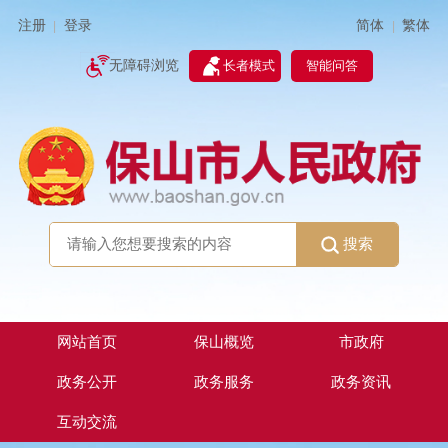
简体
繁体
注册
登录
|
|
无障碍浏览
长者模式
智能问答
搜索
网站首页
保山概览
市政府
政务公开
政务服务
政务资讯
互动交流