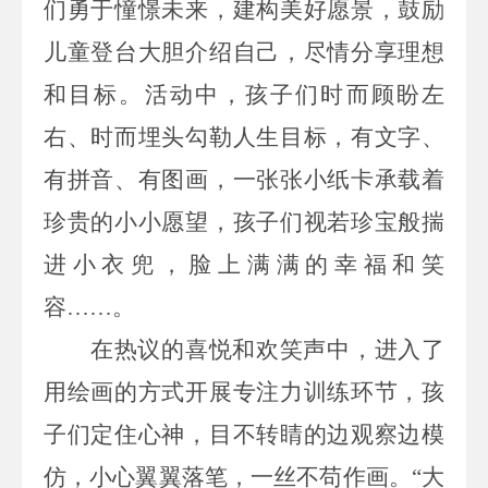
们勇于憧憬未来，建构美好愿景，鼓励
儿童登台大胆介绍自己，尽情分享理想
和目标。
活动中，
孩子们时而顾盼左
右
、
时而埋头勾勒人生目标，有文字、
有拼音、有图画，一张张小纸卡承载着
珍贵的小小愿望，孩子们视若珍宝般揣
进小衣兜，脸上满满的幸福和笑
容
……
。
在热议的喜悦和欢笑声中，进入了
用绘画的方式开展专注力训练环节，孩
子们定住心神
，
目不转睛的边观察边
模
仿
，小心翼翼落笔，一丝不苟作画。
“大