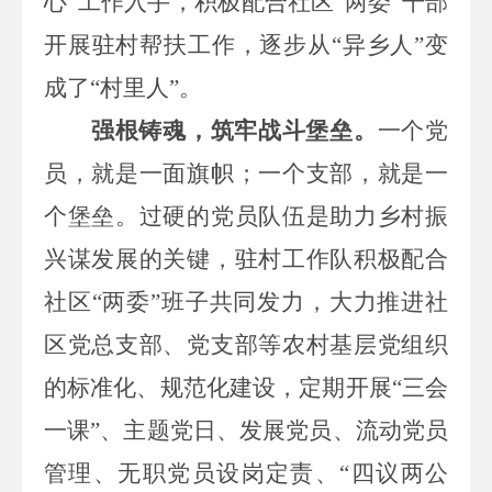
心”
工作
入手，
积极配合社区
“
两委
”干部
开展驻村帮扶工作
，
逐步
从
“
异乡人
”
变
成了
“
村里人
”
。
强根铸魂，筑牢战斗堡垒。
一个党
员，就是一面旗帜；一个支部，就是一
个堡垒。过硬的党员队伍
是
助力乡村振
兴谋发展
的关键
，驻村工作队
积极配合
社区
“两委”班子共同发力，大力推进社
区党总支部、党支部等农村基层党组织
的标准化、规范化建设，定期开展“三会
一课”、主题党日、发展党员、流动党员
管理、无职党员设岗定责、“四议两公