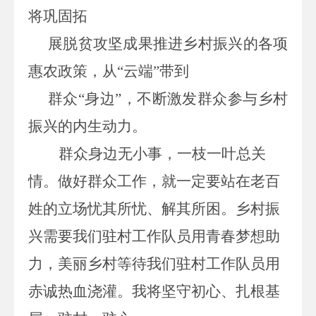
将巩固拓
展脱贫
攻坚
成果
推进
乡村振兴的各项
惠农政策
，
从
“云端”带到
群众
“身边”，
不断
激发群众参与乡村
振兴的内生动力。
群众身边无小事，一枝一叶总关
情。做
好
群众工作
，就
一定要站在老百
姓的立场忧其所忧
、
解其所困。乡村振
兴需要
我们驻村工作队员
用青春梦想助
力，美丽乡村等待
我们驻村工作队员
用
赤诚热血浇灌。我将坚守初心、扎根基