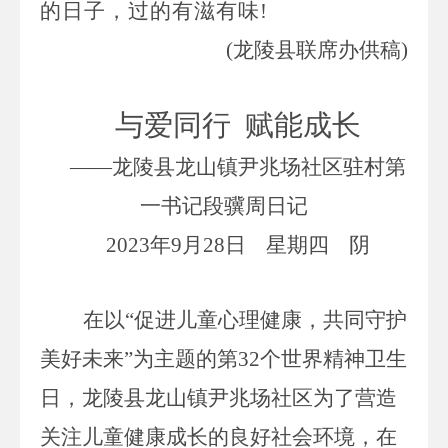
的日子，过的有滋有味!
(龙陵县联席办供稿)
与爱同行
赋能成长
——龙陵县龙山镇
尹兆场社区驻村第
一书记段骥周
日记
2023
年
9
月
2
8
日 星期四 阴
在以
“促进儿童心理健康，共同守护
美好未来”为主题
的
第
32
个世界精神卫生
日，
龙陵县龙山镇
尹兆场社区为了营造
关注儿童健康成长的
良好
社会环境，
在