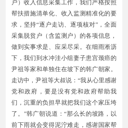
户）
收入信息采集工作，
我们
严格按照
帮扶措施清单化、收入监测精准化的要
求，坚持
“逐户走访、逐项核对”，全面
采集脱贫户
（含
监测
户）
的各项信息，
做到实事求是、应采尽采。在细雨淅沥
下，我们到水冲洼小组妻子患宫颈癌的
尹祖等家
和
单独住在坡下的韩广朝家。
走访中，
尹祖等
大叔说：
“我从心里感谢
党和政府，要是没有党和政府帮助我
们，沉重的负担
早就
把我们这个家压垮
了。
”韩广朝
说道：
“那么长的坡路
，以
前
下雨就会变得泥泞难走
，感谢国家帮