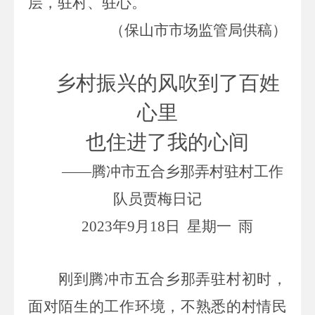
层
，驻村、驻心
。
（保山市市场监管局供稿）
乡村振兴的风吹到了百姓
心里
也住进了我的心间
——腾冲市五合乡那弄村驻村工作
队员贾梅日记
2023
年
9
月
18
日
星期一
雨
刚到腾冲市五合乡那弄
驻村初时，
面对陌生的工作环境，不熟悉的村情民