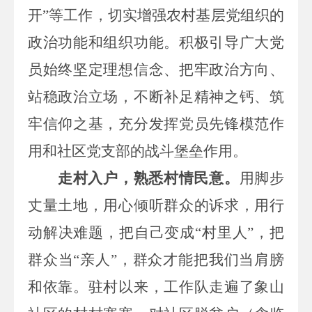
开”等工作，切实增强
农村基层党组织的
政治功能和组织功能
。积极引导广大党
员始终坚定理想信念、把牢政治方向、
站稳政治立场，不断补足精神之钙、筑
牢信仰之基，充分发挥党员先锋模范作
用和社区党支部的战斗堡垒作用。
走村入户，
熟
悉村情民意。
用脚步
丈量土地，用心倾听群众的诉求，用行
动解决难题，把自己变成
“
村里人
”
，把
群众当
“
亲人
”
，
群众
才能把我们当肩膀
和依靠。
驻村以来，工作队走遍了
象山