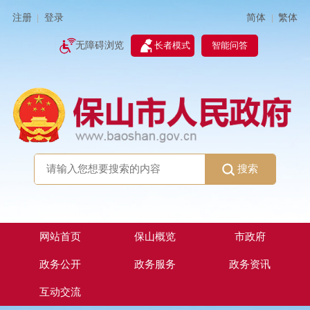
简体
繁体
注册
登录
|
|
无障碍浏览
长者模式
智能问答
搜索
网站首页
保山概览
市政府
政务公开
政务服务
政务资讯
互动交流