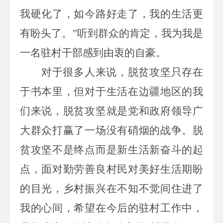
我
硬化了
，如今路好走了，我的生活更
有盼头了。
”
听到群众的肯定，我为我是
一名驻村干部感到由衷的自豪。
对于很多人来说，脱贫攻坚只存在
于书本里，但对于生活在边疆地区的我
们来说，脱贫攻坚
就
是
党和政府领导广
大群众打赢了
一场没有硝烟的战争。脱
贫攻坚不是终点而是新生活新奋斗的起
点，
面对
勤劳
善良
村民对美好生活期盼
的
目光，
乡村振兴在不知不觉间住进了
我的心
间，
希望在
今后的
驻村工作
中
，