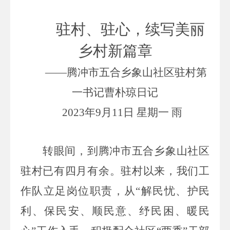
驻村、驻心，续写美丽
乡村新篇章
——腾冲市五合乡象山社区驻村第
一书记曹朴琼日记
2023
年
9
月
11
日
星期一
雨
转眼间，到
腾冲市
五合乡象山社区
驻村已有
四
月
有余。
驻村以来，
我们工
作队
立足岗位职责，从
“解民忧、护民
利、保民安、顺民意、纾民困、暖民