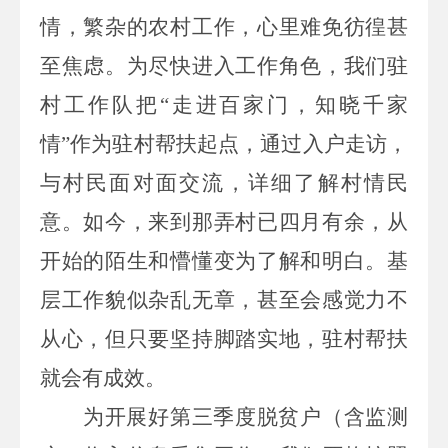
情，繁杂的农村工作，心里
难免彷徨
甚
至焦虑。
为尽快进入工作角色
，
我们驻
村工作队
把
“走进百家门，知晓
千
家
情
”作为
驻村帮扶起点
，通过入户
走访
，
与
村民面对面
交流
，详细了解村
情民
意
。如今，来到那弄村已
四
月有余，从
开始的陌生和懵懂变为了解和明白
。
基
层工作貌似杂乱无章，甚至会感觉力不
从心，但只要坚持脚踏实地，驻村
帮扶
就会有
成效
。
为开展好
第三季度脱贫户
（含
监测