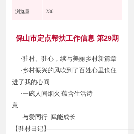
浏览量
236
保山市定点帮扶工作信息 第29期
·
驻村、驻心，续写美丽乡村新篇章
·
乡村振兴的风吹到了百姓心里也住
进了我的心间
·一碗人间烟火
蕴含
生活诗
意
·
与爱同行
赋能成长
【
驻村日记
】