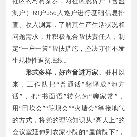
社区
的村村寨寨，
对社区脱贫户
（含
监
测
户）
69
户
256
人逐户进行基础信息排
查
、
收入测算，了解其生产生活状况和
问题需求，
并
积极配合帮扶责任人，
制
定
“一户一策”帮扶措施，坚决守住不发
生规模性返贫底线。
形式多样，好声音进万家
。
驻村以
来，工作队
把
“普通话”翻译成“地方
话”，把“书面语”转化为“聊家常”，
用“田坎会”“院坝会”“
火塘
会
”等接地气
的
方
式，
将党的理论知识
从
“高大上”的
会议室延伸到农家小院的“屋前院下”，