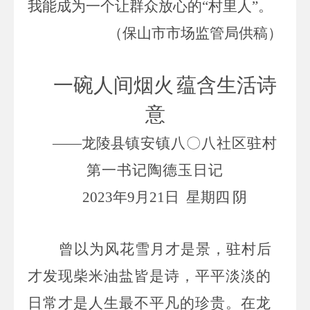
我能成为一个
让
群众放心的
“村里人”。
（保山市市场监管局
供稿
）
一碗人间烟火
蕴含生活诗
意
——
龙陵县
镇安镇八〇八社区驻村
第一书记陶德玉日记
2023
年
9
月
21
日
星期四
阴
曾以为风花雪月才是景，驻村后
才发现柴米油盐皆是诗，平平淡淡的
日常才是人生最不平凡的珍贵。在龙