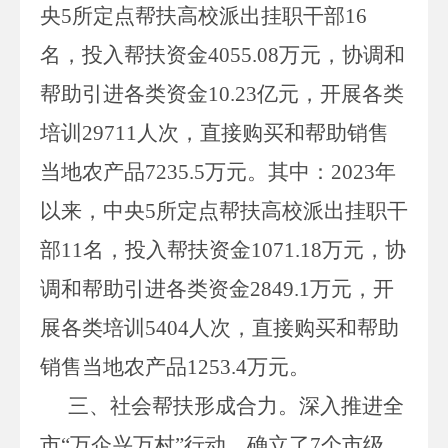
央
5
所定点帮扶高校派出挂职干部
16
名，投入帮扶资金
4055.08
万元，协调和
帮助引进各类资金
10.23
亿元，开展各类
培训
29711
人次，直接购买和帮助销售
当地农产品
7235.5
万元。其中：
2023
年
以来，中央
5
所定点帮扶高校派出挂职干
部
11
名，投入帮扶资金
1071.18
万元，协
调和帮助引进各类资金
2849.1
万元，开
展各类培训
5404
人次，直接购买和帮助
销售当地农产品
1253.4
万元。
三、社会帮扶形成合力。
深入推进全
市
“万企兴万村”行动，确立了
7
个市级、