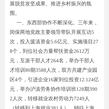
展
脱贫攻坚
成果、推进乡村振兴的氛
围。
一、东
西部协作不断深化。
三年来，
闵保两地党政主要领导带队开展互访
5
次，投入援滇资金
5.6
亿元、实施项目
27
8
个，到位社会力量帮扶资金
2612
万
元，互派干部人才
264
名，举办干部人
才培训
80
期
3588
人次，双方共建产业园
区
4
个，引进企业
16
家到位投资
12.124
亿
元，举办沪滇劳务协作培训班
128
期
390
2
人次，转移就业农村劳动力
7249
人
（转移到上海就业
381
人），销往上海