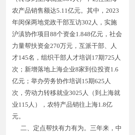
农产品销售额达
5.11
亿元。其中，
2023
年闵保两地党政干部互访
302
人，实施
沪滇协作项目
88
个资金
1.848
亿元，社会
力量帮扶资金
270
万元，互派干部、人
才
145
名，组织干部人才培训
17
期
725
人
次；新增落地上海企业
8
家到位投资
1.6
亿元；举办劳务协作培训
15
期
625
人
次，劳动力转移就业
3025
人（到上海就
业
115
人），农特产品销往上海
1.8
亿
元。
二、定点帮扶有力有为。
三年来，中