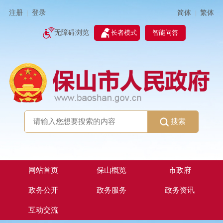
简体
繁体
注册
登录
|
|
无障碍浏览
长者模式
智能问答
搜索
网站首页
保山概览
市政府
政务公开
政务服务
政务资讯
互动交流