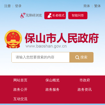
简体
繁体
注册
登录
|
|
无障碍浏览
长者模式
智能问答
搜索
网站首页
保山概览
市政府
政务公开
政务服务
政务资讯
互动交流