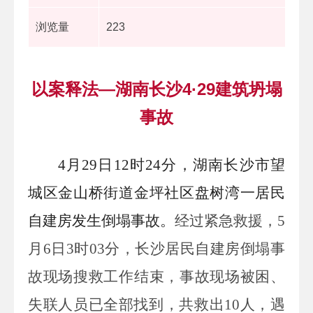
浏览量
223
以案释法—湖南长沙4·29建筑坍塌
事故
4
月
29
日
12
时
24
分，湖南长沙市望
城区金山桥街道金坪社区盘树湾一居民
自建房发生倒塌事故。
经过紧急救援，
5
月
6
日
3
时
03
分，长沙居民自建房倒塌事
故现场搜救工作结束，事故现场被困、
失联人员已全部找到，共救出
10
人，遇