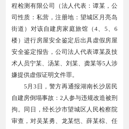
程检测有限公司（法人代表：谭某，公
司性质：私营，注册地：望城区月亮岛
街道）对该自建房家庭旅馆（
4
、
5
、
6
楼）进行房屋安全鉴定后出具虚假房屋
安全鉴定报告，公司法人代表谭某及技
术人员宁某、汤某、刘某、龚某等
5
人涉
嫌提供虚假证明文件罪。
5
月
3
日，警方再通报湖南长沙居民
自建房倒塌事故：
2
人参与违规改造被刑
拘。
同日，经长沙市望城区人民检察院
审查，对吴某勇、龙某恺、薛某棕、任