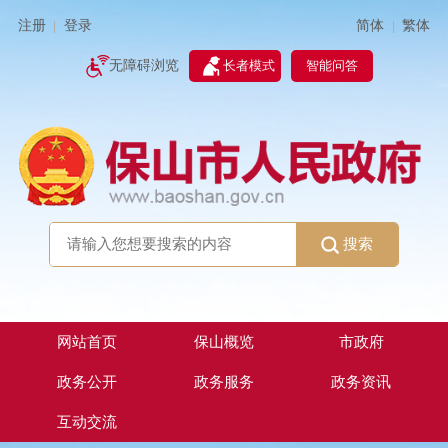
简体
繁体
注册
登录
|
|
无障碍浏览
长者模式
智能问答
搜索
网站首页
保山概览
市政府
政务公开
政务服务
政务资讯
互动交流