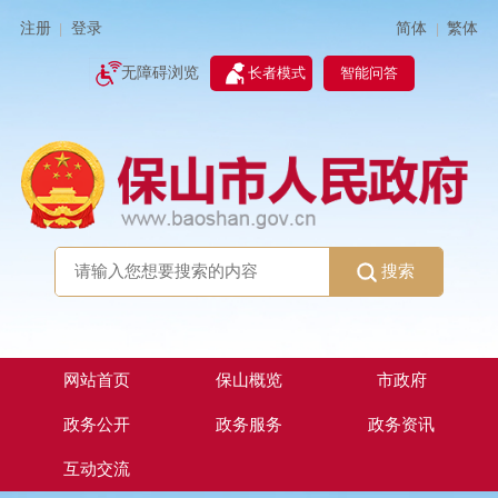
简体
繁体
注册
登录
|
|
无障碍浏览
长者模式
智能问答
搜索
网站首页
保山概览
市政府
政务公开
政务服务
政务资讯
互动交流