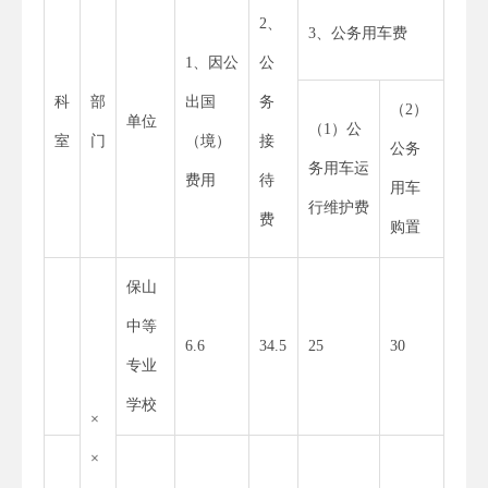
2、
3、公务用车费
1、因公
公
科
部
出国
务
（2）
单位
（1）公
室
门
（境）
接
公务
务用车运
费用
待
用车
行维护费
费
购置
保山
中等
6.6
34.5
25
30
专业
学校
×
×