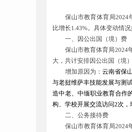
保山市教育体育局202
4
比
增长
1.4
3%。具体
变动
情况
一、因公出国（境）费
保山市教育体育局
2024
大，共
计
安排因公出国（境
增加原因为：
云南省保
与老挝维萨丰技能发展与测
造中老、中缅职业教育合作
构、学校开展交流访问2次
，
二、公务接待费
保山市教育体育局
2024