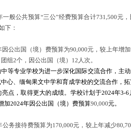
年一般公共
预算“三公”经费
预算合计
731,500
元，
如下：
年
因公出国（境）费
预算为
90,000
元，
较上年增加
）团组
2
个，因公出国（境）
12
人次。
山中等专业学校为进一步深化国际交流合作，主动
试中心、缅甸果文中学和育成学校的交流合作，拓
的亮点，取得更大的成绩。学校计划于
2024年
增加2024年
因公出国（境）费
预算
90,000
元。
年
公务接待费
预算为
170,000
元，
较
上年减少
80,
7