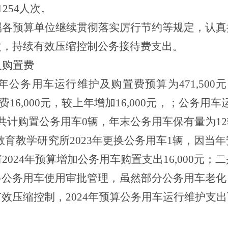
1254人次。
属各
预算
单位继续贯彻
落实
厉行节约等规定，认真
次，
持续
有效压缩
控制
公务接待费支出
。
及购置费
4年
公务用车运行维护及购置费
预算为
47
1,
500
费
16,000
元，
较
上年
增加
16,000
元，；公务用车
共计购置公务用车
0辆，年末公务用车保有量为1
教育教学研究所
2023年更换公务用车1辆，因当
024年预算增加公务用车购置支出16,000元
；二
格公务用车使用审批管理，虽然部分公务用车老化
有效压缩
控制，2024年预算公务用车运行维护支