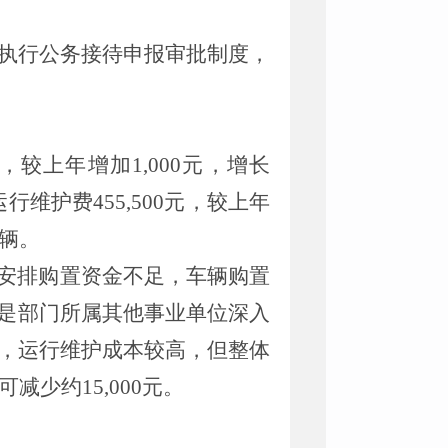
执行公务接待申报审批制度，
元，
较
上年
增加
1,000
元，
增长
运行维护费
455,
500元，
较
上年
2辆。
年安排购置资金不足，车辆购置
是
部门所属
其他
事业单位
深入
，运行维护成本较高，但整体
出可减少约
15,000元
。