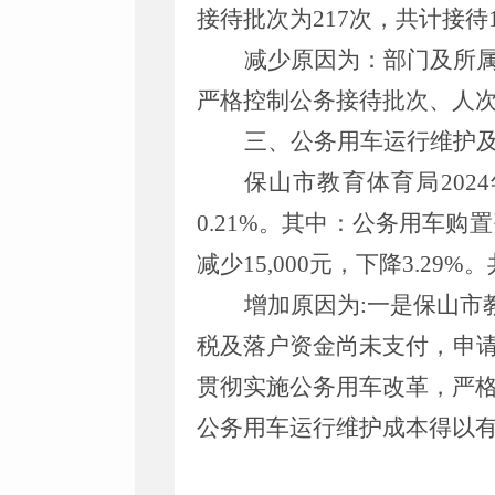
接待批次为
217次，共计接待
减少原因为：部门及所
严格控制公务接待批次、人
三、公务用车运行维护
保山市教育体育局
202
0.21
%
。
其中：公务用车购置
减少
15,0
00元，下降
3.29
%
。
增加
原因为:
一是保山市
税及落户资金尚未支付，申请2
贯彻实施公务用车改革，严
公务用车运行维护成本得以