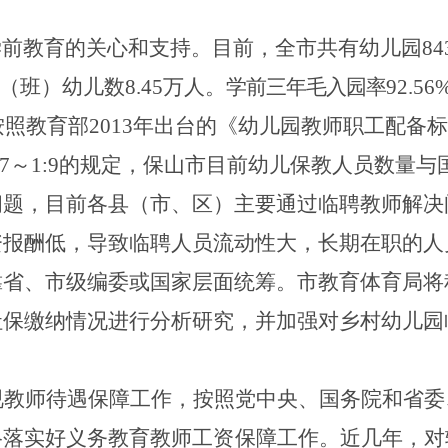
学前教育的关心和支持。
目前，
全市共有
幼儿园
84
（班）幼儿数
8.45
万人
。
学前三年毛入园率
92.56
按照
教育部
2013
年出台的《幼儿园教师职工配备标
:7
～
1:9
的规定，保山市目前幼儿保教人员数量与
问题
，目前
各
县（市、区）
主要
通过临聘教师解决
资报酬低，导致临聘人员流动性大，长期在职的人
靠
省、市级编委或国家层面统筹。
市教育体育局将
社保缴纳情况进行分析研究，并加强对乡村幼儿园
视教师待遇保障工作，按照党中央、国务院和省委
格落实好义务教育教师工资保障工作。近几年，
对