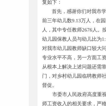
复如下：
首先，
感谢
你们
对我市
前三年幼儿数
9.1
3
万人，
在园
人，其中专任教师
2676
人
。
幼儿园保教人员与幼儿比为
1
对
我市
幼儿园教师缺口较大
专业水平不高，另一方面工
从根本上解决上述问题还需
门，对乡村幼儿园临聘教师
督促。
市委市人民政府高度重
师工资收入的相关要求，严