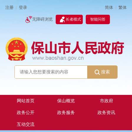
简体
繁体
注册
登录
|
|
无障碍浏览
长者模式
智能问答
搜索
网站首页
保山概览
市政府
政务公开
政务服务
政务资讯
互动交流