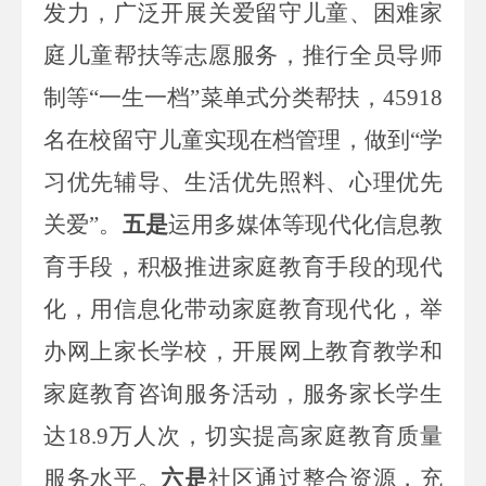
发力
，
广泛开展关爱留守儿童、困难家
庭儿童帮扶等志愿服务
，
推行全员导师
制等
“
一生一档
”
菜单式分类帮扶，
45918
名在校留守儿童
实现
在档管理，做到
“
学
习优先辅导、生活优先
照料
、心理优先
关爱
”
。
五是
运用多媒体等现代化信息教
育手段，积极推进家庭教育手段的现代
化，用信息化带动家庭教育现代化，举
办网上家长学校，开展网上教育教学和
家庭教育咨询服务活动，服务家长学生
达
18.9
万人次，切实提高家庭教育质量
服务水平。
六是
社区通过整合资源，充