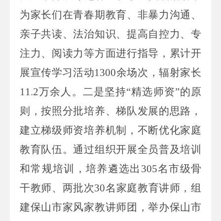
为家长们在青春期教育、非暴力沟通、
亲子共读、法治知识、提高自控力、专
注力、阅读力等方面进行指导
，累计
开
展宣传学习活动
1300
余场次，辐射家长
11.2
万余人。
二是
坚持
“精选师资”的原
则，
按照分批培养、梯队发展的思路，
建立梯级师资培养机制
，
不断
优化家庭
教育队伍
。通过组织开展全员普及培训
和常规培训，培养遴选出
305
名
市
级骨
干教师、两批次
30
名家庭教育讲师，
组
建保山市家风家教讲师团，
举办保山市