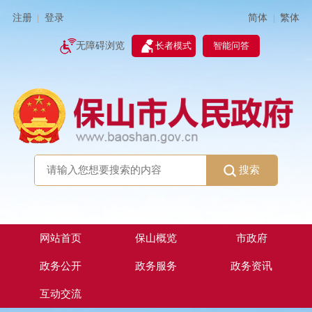
简体
繁体
注册
登录
|
|
无障碍浏览
长者模式
智能问答
搜索
网站首页
保山概览
市政府
政务公开
政务服务
政务资讯
互动交流