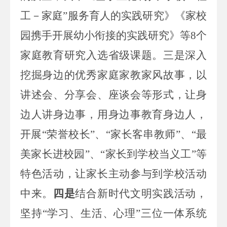
工－家庭”服务育人的实践研究》《家校
园携手开展幼小衔接的实践研究》等
8
个
家庭教育研究入选省级课题
。
三是
深入
挖掘身边的优秀家庭家教家风故事
，
以
讲述会、分享会、座谈会等形式
，
让身
边人讲身边事
，
用身边事教育身边人
，
开展
“荣誉校长”、“家长客串教师”、“
最
美家长进校园
”、“家长到学校当义工”等
特色活动，让家长主动参与到学校活动
中来。
四是
结合新时代文明实践活动，
坚持
“
学习、生活、心理
”
三位一体
系统