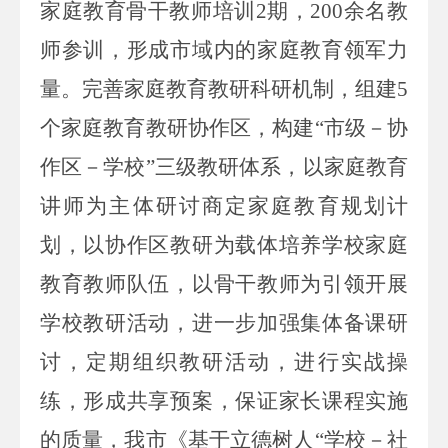
家庭教育骨干教师培训
2
期，
200
余名教
师参训，
形成
市
域内的家庭教育领军力
量。
完善家庭教育教研科研机制
，
组建
5
个家庭教育教研协作区，构建“
市
级－协
作区－学校
”三级教研体系
，
以家庭教育
讲师为主体研讨商定家庭教育规划计
划，以协作区教研为载体培养学校家庭
教育教师队伍，以骨干教师为引领开展
学校教研活动
，
进一步
加强集体备课研
讨，定期组织教研活动，进行实战操
练，形成共享预案，保证家长课程实施
的质量
，我市
《基于立德树人
“学校－社