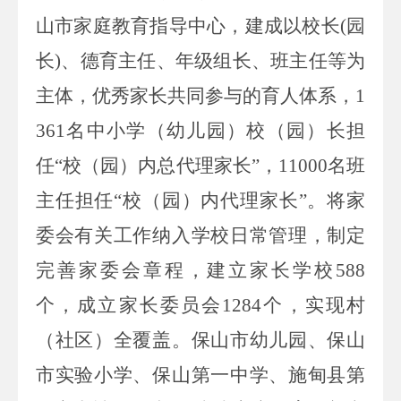
山市家庭教育指导中心，
建成以校长
(
园
长
)
、德育主任、年级组长、班主任等为
主体
，
优秀家长共同参与
的育人体系，
1
361
名
中小学（幼儿园）
校（园）长担
任
“
校（园）内总代理家长
”
，
11000
名班
主任担任
“
校（园）内代理家长
”
。
将家
委会有关工作纳入学校日常管理，制定
完善家委会章程，建立家长学校
588
个，
成立家长委员会
1284
个
，实现村
（社区）全覆盖。保山市幼儿园、保山
市实验小学、保山第一中学、施甸县第