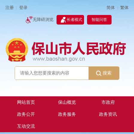
简体
繁体
注册
登录
|
|
无障碍浏览
长者模式
智能问答
搜索
网站首页
保山概览
市政府
政务公开
政务服务
政务资讯
互动交流