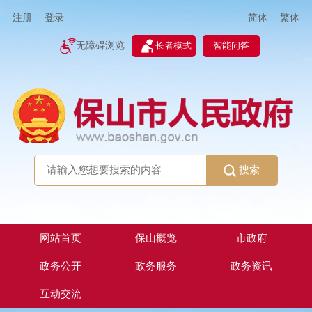
简体
繁体
注册
登录
|
|
无障碍浏览
长者模式
智能问答
搜索
网站首页
保山概览
市政府
政务公开
政务服务
政务资讯
互动交流