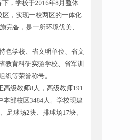
持下，学校于
2016
年
8
月整体
校区，实现一校两区的一体化
施完备，是一所环境优美、
特色学校、省文明单位、省文
省教育科研实验学校、省军训
组织等荣誉称号。
正高级教师
8
人，高级教师
191
中本部校区
3484
人。学校现建
、足球场
2
块、排球场
17
块、