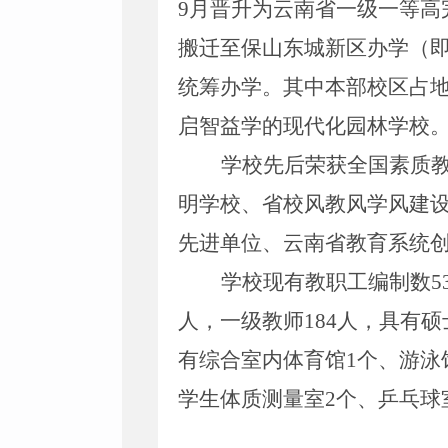
9
月晋升为云南省一级一等高
搬迁至保山东城新区办学（
统筹办学。其中本部校区占
启智益学的现代化园林学校
学校先后荣获全国素质
明学校、省校风教风学风建
先进单位、云南省教育系统
学校现有教职工编制数
5
人，一级教师
184
人，具有硕
有综合室内体育馆
1
个、游泳
学生体质测量室
2
个、乒乓球