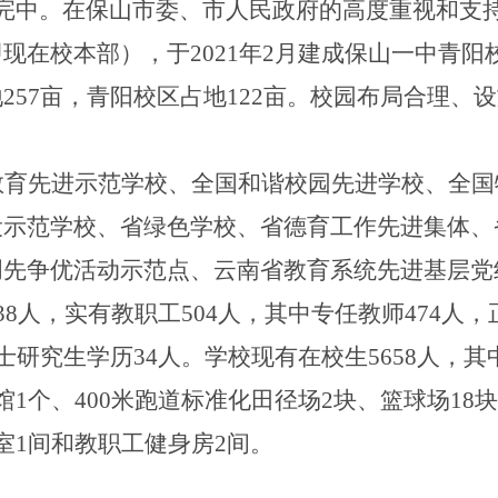
完中。在保山市委、市人民政府的高度重视和支
即现在校本部），于
2021
年
2
月建成保山一中青阳
地
257
亩，青阳校区占地
122
亩。校园布局合理、设
。
教育先进示范学校、全国和谐校园先进学校、全国
设示范学校、省绿色学校、省德育工作先进集体、
创先争优活动示范点、云南省教育系统先进基层党
38
人，实有教职工
504
人，其中专任教师
474
人，
士研究生学历
34
人。学校现有在校生
5658
人，其
馆
1
个、
400
米跑道标准化田径场
2
块、篮球场
18
块
室
1
间和教职工健身房
2
间。