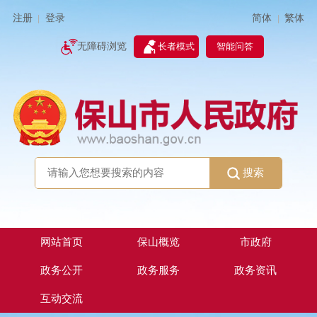
简体
繁体
注册
登录
|
|
无障碍浏览
长者模式
智能问答
搜索
网站首页
保山概览
市政府
政务公开
政务服务
政务资讯
互动交流