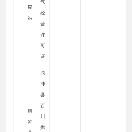
气
应
经
站
营
许
可
证
腾
冲
县
百
腾
川
冲
燃