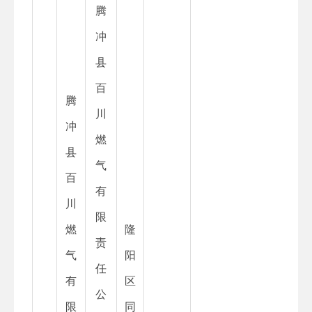
腾
冲
县
百
腾
川
冲
燃
县
气
百
有
川
限
燃
隆
责
气
阳
任
有
区
公
限
同