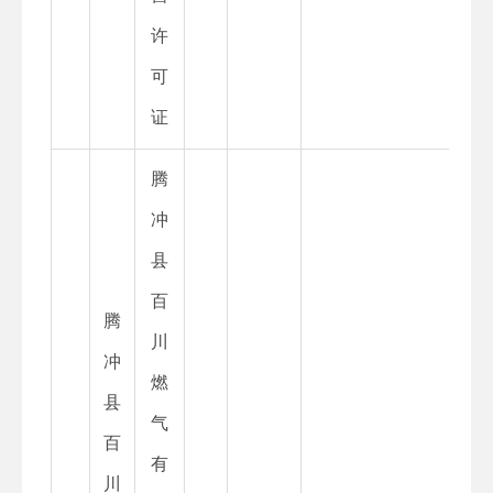
许
可
证
腾
冲
县
百
腾
川
冲
燃
县
气
百
有
川