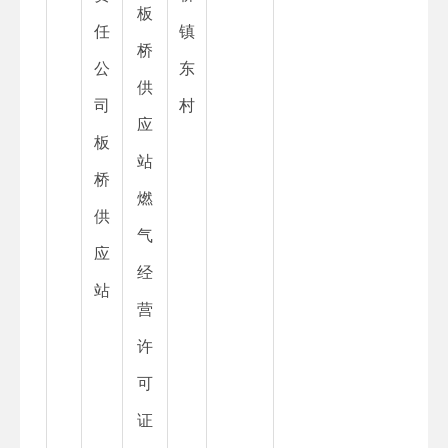
板
任
镇
桥
公
东
供
司
村
应
板
站
桥
燃
供
气
应
经
站
营
许
可
证