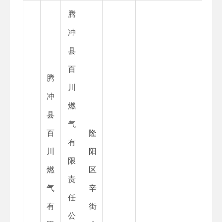
腾
冲
县
百
腾
川
冲
燃
县
气
百
隆
有
川
阳
限
燃
区
责
气
辛
任
有
街
公