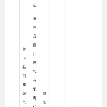
证
腾
冲
县
百
腾
川
冲
燃
县
气
百
有
川
限
燃
隆
责
气
阳
任