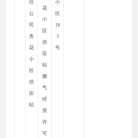
任
小
花
公
区
小
司
18
区
杏
3
供
花
号
应
小
站
区
燃
供
气
应
经
站
营
许
可