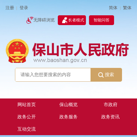
简体
繁体
注册
登录
|
|
无障碍浏览
长者模式
智能问答
搜索
网站首页
保山概览
市政府
政务公开
政务服务
政务资讯
互动交流