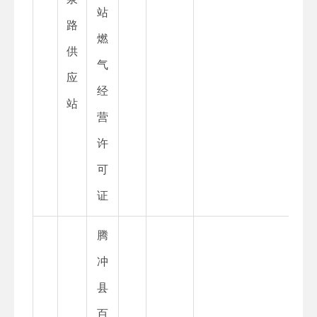
站
路
燃
供
气
应
经
站
营
许
可
证
腾
冲
县
百