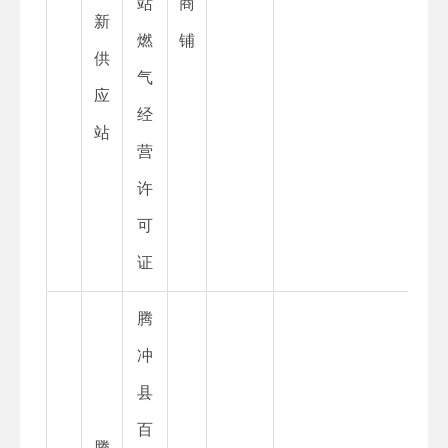
站
商
新
燃
铺
供
气
应
经
站
营
许
可
证
腾
冲
县
百
腾