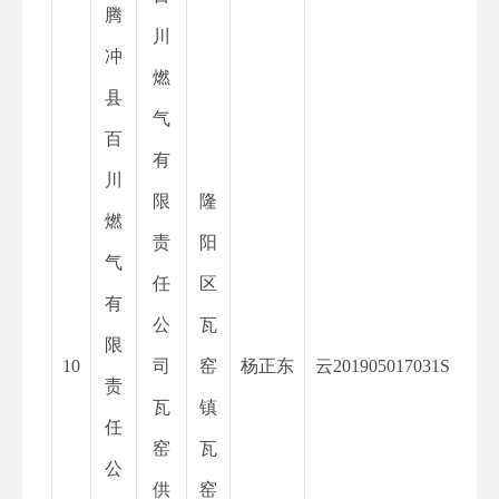
腾
川
冲
燃
县
气
百
有
川
限
隆
燃
责
阳
气
任
区
有
公
瓦
限
10
司
窑
杨正东
云
201905017031S
责
瓦
镇
任
窑
瓦
公
供
窑