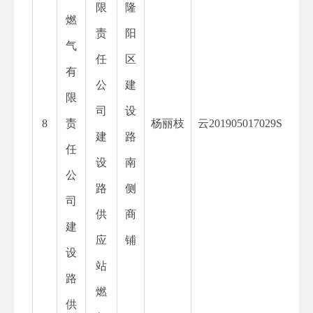
限
隆
燃
责
阳
气
任
区
有
公
建
限
司
设
8
责
杨丽枝
云
201905017029S
建
路
任
设
南
公
路
侧
司
供
商
建
应
铺
设
站
路
燃
供