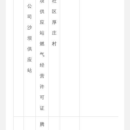
坝
社
公
供
区
司
应
厚
沙
站
庄
坝
燃
村
供
气
应
经
站
营
许
可
证
腾