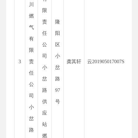
川
限
燃
责
隆
气
任
阳
有
公
区
限
司
小
3
责
龚其轩
云
201905017007S
小
岔
任
岔
路
公
路
97
司
供
号
小
应
岔
站
路
燃