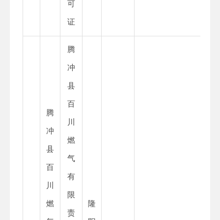
可
证
腾
冲
县
百
腾
川
冲
燃
县
气
百
有
川
限
燃
隆
责