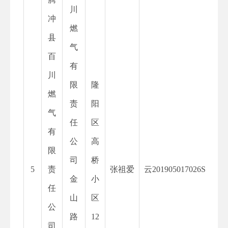
川
冲
燃
县
气
百
有
川
限
隆
燃
责
阳
气
任
区
有
公
高
限
司
桥
5
责
张祖爱
云
201905017026S
金
小
任
山
区
公
路
12
司