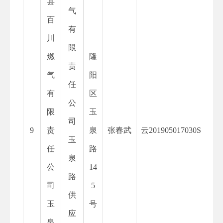
县
气
百
有
川
限
燃
隆
责
气
阳
任
有
区
公
限
玉
司
9
责
泉
张春武
云
201905017030S
玉
任
路
泉
公
14
路
司
5
供
玉
号
应
泉