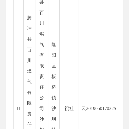
县
百
腾
川
冲
燃
县
气
隆
百
有
阳
川
限
区
燃
责
板
气
任
桥
有
公
镇
限
11
司
沙
祝社
云
201905017032S
责
沙
坝
任