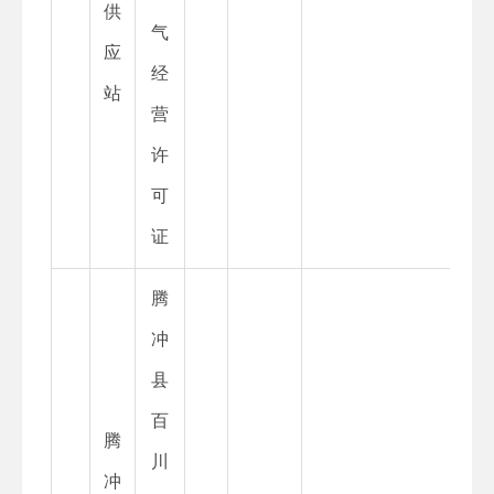
供
气
应
经
站
营
许
可
证
腾
冲
县
百
腾
川
冲