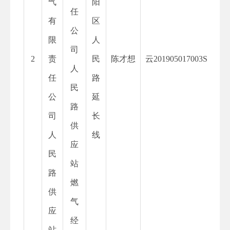
气
阳
任
有
区
公
限
人
司
2
责
民
陈才想
云
201905017003S
人
任
路
民
公
延
路
司
长
供
人
线
应
民
站
路
燃
供
气
应
经
站