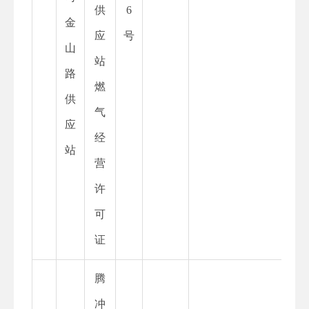
供
6
金
应
号
山
站
路
燃
供
气
应
经
站
营
许
可
证
腾
冲