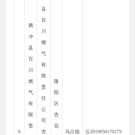
县
百
腾
川
冲
燃
县
气
百
有
川
限
燃
隆
责
气
阳
任
有
区
公
限
杏
司
责
花
6
杏
马占稳
云
201905017027S