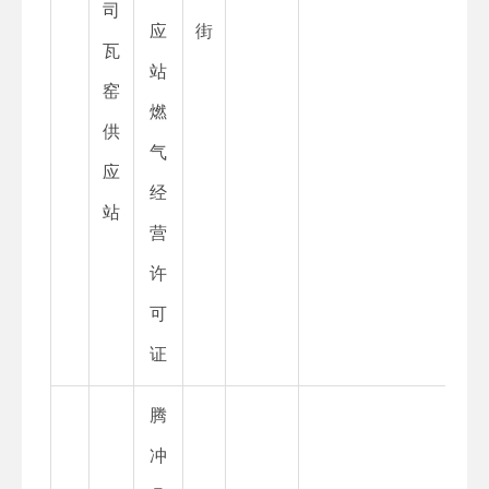
司
应
街
瓦
站
窑
燃
供
气
应
经
站
营
许
可
证
腾
冲