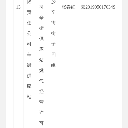
限
乡
13
司
张春红
云
201905017034S
责
辛
辛
任
街
街
公
街
供
司
子
应
辛
四
站
街
组
燃
供
气
应
经
站
营
许
可