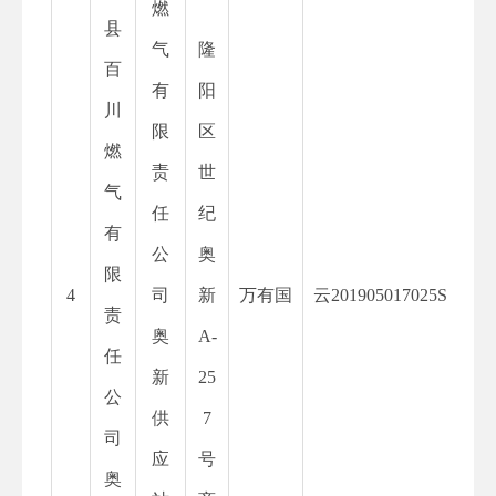
燃
县
气
隆
百
有
阳
川
限
区
燃
责
世
气
任
纪
有
公
奥
限
4
司
新
万有国
云
201905017025S
责
奥
A-
任
新
25
公
供
7
司
应
号
奥