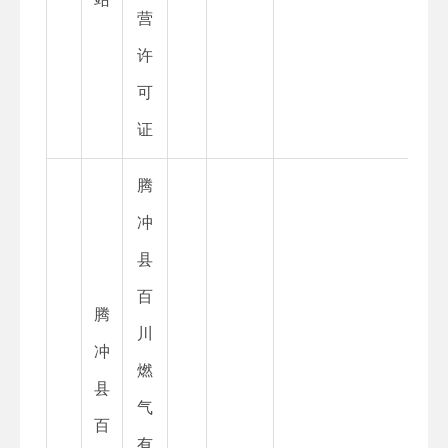
营
许
可
证
腾
冲
县
百
腾
川
冲
燃
县
气
百
有