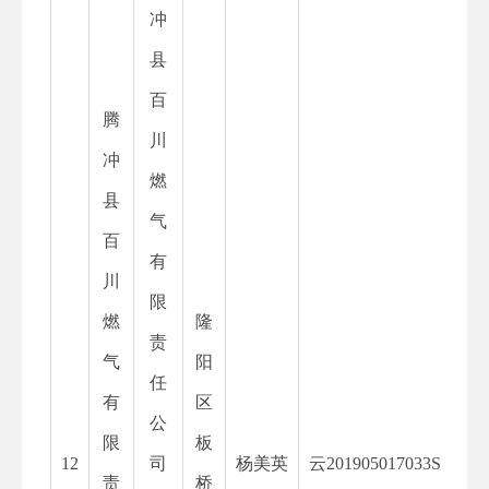
冲
县
百
腾
川
冲
燃
县
气
百
有
川
限
燃
隆
责
气
阳
任
有
区
公
限
板
12
司
杨美英
云
201905017033S
责
桥