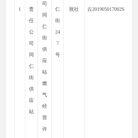
司
1
责
仁
祝社
云
201905017002S
同
任
街
仁
公
24
街
司
7
供
同
号
应
仁
站
街
燃
供
气
应
经
站
营
许