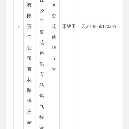
有
区
公
限
杏
司
7
责
花
宋银玉
云
201905017028S
杏
任
路
花
公
16
路
司
5
供
杏
号
应
花
站
路
燃
供
气
应
经
站
营