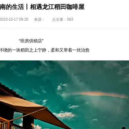
南的生活丨相遇龙江稻田咖啡屋
3-10-17 09:28
来源：
点击量：
583
“田房供销店”
环绕的一块稻田之上宁静，柔和又带着一丝治愈