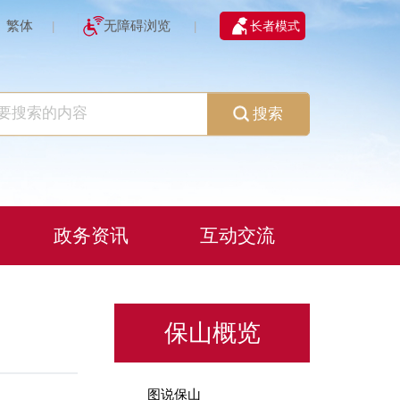
繁体
无障碍浏览
长者模式
|
|
搜索
政务资讯
互动交流
保山概览
图说保山