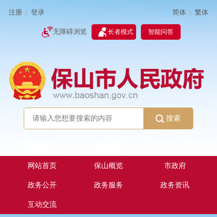
简体
繁体
注册
登录
|
|
无障碍浏览
长者模式
智能问答
搜索
网站首页
保山概览
市政府
政务公开
政务服务
政务资讯
互动交流