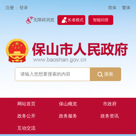
简体
繁体
注册
登录
|
|
无障碍浏览
长者模式
智能问答
搜索
网站首页
保山概览
市政府
政务公开
政务服务
政务资讯
互动交流