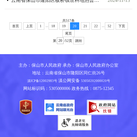
云南省保山市隆阳区板桥镇世科地热普查探矿权挂牌出让公告
2024-11-13
共517条
...
...
首页
上页
1
18
19
20
21
22
52
下页
尾页
第
/52页
跳转
主办：保山市人民政府 承办：保山市人民政府办公室
地址：云南省保山市隆阳区同仁街26号
滇公网安备
滇ICP备12002983号
53050202000020号
网站标识码：5305000006 政务热线：0875-12345