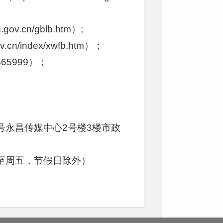
v.cn/gblb.htm）;
cn/index/xwfb.htm）；
65999）；
号永昌传媒中心2号楼3楼市政
（周一至周五，节假日除外）
号档案馆