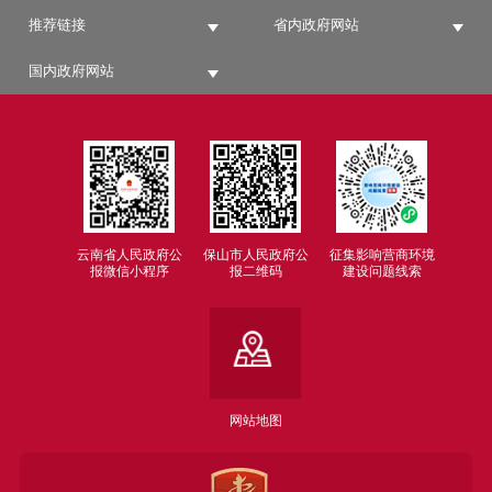
重大决策听证
推荐链接
省内政府网站
政府会议：政府全会、政府常
务会议、政府专题会议
国内政府网站
政府公报
政府工作报告
发展规划
统计信息
财政信息
云南省人民政府公
保山市人民政府公
征集影响营商环境
重大建设项目
报微信小程序
报二维码
建设问题线索
重点领域信息公开
公共资源配置
社会公益事业
民生信息
网站地图
疫情防控
行政执法