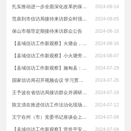
扎实推动进一步全面深化改革的保山实践
2024-09-14
范喜到市信访局接待来访群众时强调 精准施策确保群众生产生活不受影响
2024-09-05
保山市领导定期接待来访群众公告
2024-08-16
【县域信访工作新观察】火塘会，“话”成最大同心圆
2024-08-16
【县域信访工作新观察】小火塘旁话村事 总有温情暖桑梓
2024-08-07
【县域信访工作新观察】施甸县：信访工作“码上反映”马上办
2024-07-29
国家信访局召开视频会议 学习贯彻党的二十届三中全会精神 总结上半年信...
2024-07-26
王予波在省信访局接访群众并调研时强调：知责领责担责尽责 做细做实信访...
2024-07-19
陈文清在推进信访工作法治化现场会上强调 深入学习贯彻习近平法治思想 ...
2024-07-12
王宁在州（市）党委书记座谈会上强调：统筹力量 标本兼治 进一步抓实基...
2024-07-08
【县域信访工作新观察】营造平安和谐的环境，温泉镇这样做
2024-07-04