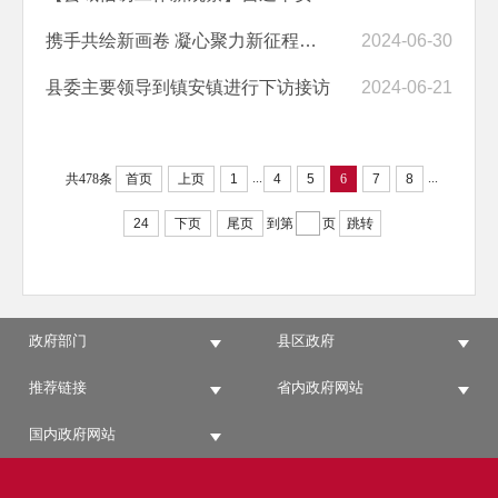
携手共绘新画卷 凝心聚力新征程——市信访局与昌宁县更戛乡西河村共同开...
2024-06-30
县委主要领导到镇安镇进行下访接访
2024-06-21
...
...
共478条
首页
上页
1
4
5
6
7
8
24
下页
尾页
到第
页
跳转
政府部门
县区政府
推荐链接
省内政府网站
国内政府网站