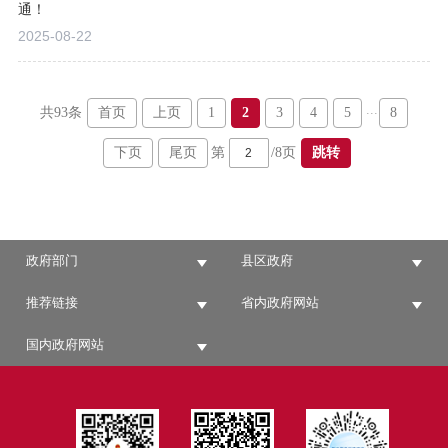
通！
2025-08-22
...
首页
上页
1
2
3
4
5
8
共93条
下页
尾页
跳转
第
/8页
政府部门
县区政府
推荐链接
省内政府网站
国内政府网站