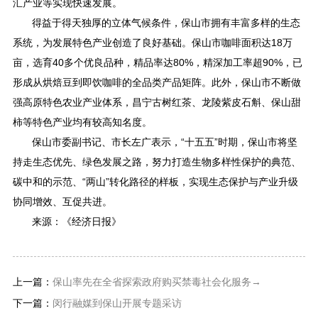
汇产业等实现快速发展。
得益于得天独厚的立体气候条件，保山市拥有丰富多样的生态
系统，为发展特色产业创造了良好基础。保山市咖啡面积达18万
亩，选育40多个优良品种，精品率达80%，精深加工率超90%，已
形成从烘焙豆到即饮咖啡的全品类产品矩阵。此外，保山市不断做
强高原特色农业产业体系，昌宁古树红茶、龙陵紫皮石斛、保山甜
柿等特色产业均有较高知名度。
保山市委副书记、市长左广表示，“十五五”时期，保山市将坚
持走生态优先、绿色发展之路，努力打造生物多样性保护的典范、
碳中和的示范、“两山”转化路径的样板，实现生态保护与产业升级
协同增效、互促共进。
来源：《经济日报》
上一篇：
保山率先在全省探索政府购买禁毒社会化服务→
下一篇：
闵行融媒到保山开展专题采访