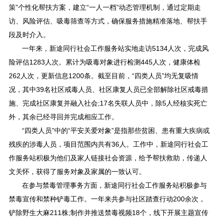
策”个性化帮扶方案，建立“一人一档”动态管理机制，通过定期走
访、风险评估、吸毒筛查等方式，确保服务措施精准落地、帮扶手
段及时介入。
一年来，新途同行社会工作服务站实地走访5134人次，完成风
险评估1283人次。累计为吸毒对象进行检测445人次，健康体检
262人次，更新信息1200条。截至目前，“四类人员”均无复吸情
况，其中39名社区戒毒人员、社区康复人员已全部解除社区戒毒措
施、完成社区康复并融入社会;17名失联人员中，除5人经核实死亡
外，其余已经寻回并完成相应工作。
“四类人员”中的“平安关爱对象”是指那些贫困、患有重大疾病或
残疾的涉毒人员，项目范围内共有36人。工作中，新途同行社会工
作服务站积极为他们及家人链接社会资源，给予帮扶救助，传递人
文关怀，获得了服务对象及家属的一致认可。
在参与禁毒管理事务方面，新途同行社会工作服务站积极参与
禁毒宣传和禁种铲毒工作。一年来共参与社区踏查行动200余次，
铲除野生大麻211株;制作并推送禁毒视频18个，线下开展主题宣传