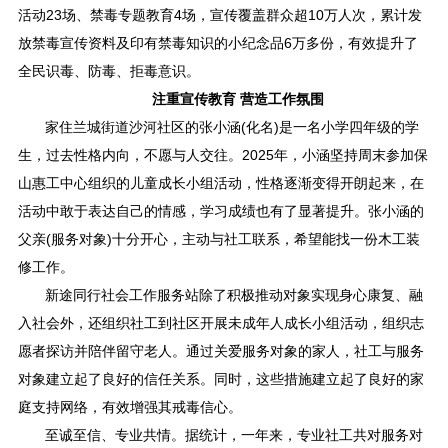
活动23场、禁毒专题教育4场，宣传覆盖群众超10万人次，累计发
放禁毒宣传资料及印有禁毒知识的小纪念品6万多份，有效提升了
全民识毒、防毒、拒毒意识。
注重宣传教育 营造工作氛围
家住兰城街道沙河社区的张小涵(化名)是一名小学四年级的学
生，过去性格内向，不愿与人交往。2025年，小涵坚持周末参加保
山惠工中心组织的儿童成长小组活动，性格逐渐变得开朗起来，在
活动中敢于表达自己的情感，学习成绩也有了显著提升。张小涵的
父亲(服务对象)十分开心，主动与社工联系，希望能找一份木工装
修工作。
新途同行社会工作服务站除了积极推动对象实现身心康复、融
入社会外，还组织社工到社区开展未成年人成长小组活动，组织志
愿者探访并陪伴留守老人。通过关爱服务对象的家人，社工与服务
对象建立起了良好的信任关系。同时，这些措施建立起了良好的家
庭支持网络，有效增强其戒毒信心。
至诚至信、专业共情。据统计，一年来，专业社工共对服务对