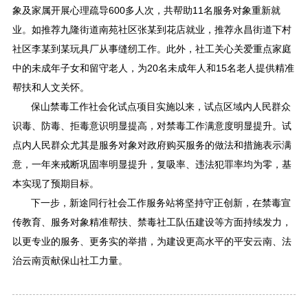
象及家属开展心理疏导600多人次，共帮助11名服务对象重新就
业。如推荐九隆街道南苑社区张某到花店就业，推荐永昌街道下村
社区李某到某玩具厂从事缝纫工作。此外，社工关心关爱重点家庭
中的未成年子女和留守老人，为20名未成年人和15名老人提供精准
帮扶和人文关怀。
保山禁毒工作社会化试点项目实施以来，试点区域内人民群众
识毒、防毒、拒毒意识明显提高，对禁毒工作满意度明显提升。试
点内人民群众尤其是服务对象对政府购买服务的做法和措施表示满
意，一年来戒断巩固率明显提升，复吸率、违法犯罪率均为零，基
本实现了预期目标。
下一步，新途同行社会工作服务站将坚持守正创新，在禁毒宣
传教育、服务对象精准帮扶、禁毒社工队伍建设等方面持续发力，
以更专业的服务、更务实的举措，为建设更高水平的平安云南、法
治云南贡献保山社工力量。