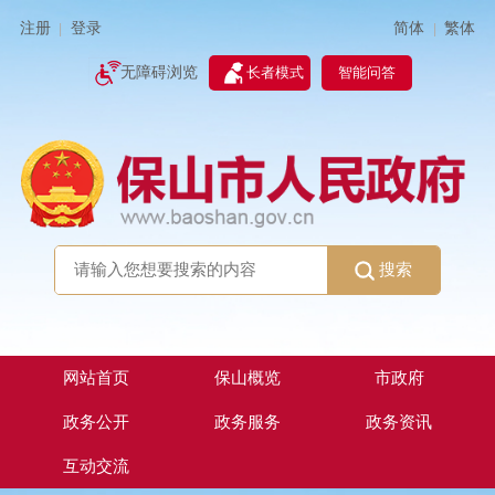
简体
繁体
注册
登录
|
|
无障碍浏览
长者模式
智能问答
搜索
网站首页
保山概览
市政府
政务公开
政务服务
政务资讯
互动交流