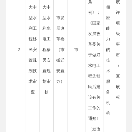
条
该行政
大中
大中
相
例》；
许可事
型水
型水
市发
应
《国家
项为省
利工
利水
展改
能
发展改
级权限
程移
电工
革委
力
革委关
事项，
2
民安
程移
（市
市
的
于做好
市、县
置规
民安
搬迁
技
水电工
（市、
划技
置规
安置
术
程先移
区）无
术审
划审
办）
服
民后建
该事项
查
核
务
设有关
权限
机
工作的
构
通知》
（发改