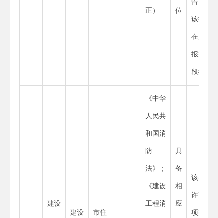
告”，
正）
位
该报告
在用地
报批阶
段提供
《中华
人民共
和国消
防
具
法》；
备
该行政
《建设
相
许可事
建设
工程消
应
建设
市住
项提交