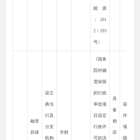
能源
﹝
201
2
﹞
293
号）
《国务
院对确
需保留
设立
的行政
具
典当
审批项
该行政
备
行及
目设定
许可事
融资
相
分支
行政许
项为省
担保
市财
应
机构
可的决
级权限