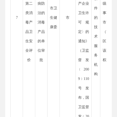
第二
病防
产企业
级权限
市卫
件
类消
治的
卫生许
事项，
7
生健
市
的
毒产
消毒
可规
市、县
康委
技
品卫
产品
定〉的
（市、
术
生安
的单
通知》
区）无
服
全评
位审
（卫监
该事项
务
价
批
督发
权限
机
﹝
200
构
9
﹞
110
号发
布，国
卫监督
发
﹝
20