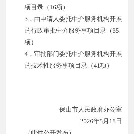
项目录（
16
项）
3
．由
申
请人
委托中
介服
务机构
开展
的行政
审批中
介
服务事项目录（
35
项
）
4
．审
批
部门
委托中
介服
务机构
开展
的技术
性服务
事
项目录（
41
项
）
保山
市人民政府
办公室
202
6
年
5
月
18
日
（此件公开发布）