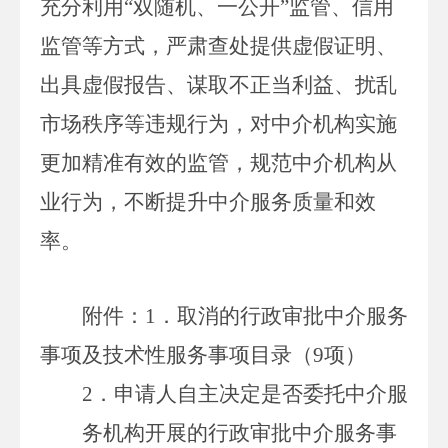
充分利用
“双随机、一公开”监管、信用
监管等方式，
严
肃
查处提供虚假证明、
出具虚假报告、谋取不正当利益、扰乱
市场秩序等违规行为
，
对中介机构实施
更加精准有效的监管，规范中介机构从
业行为，不断提升中介服务质量和效
率。
附件
：
1
．
取
消
的行
政审批
中介
服务
事
项
及技术性
服务事
项
目录
（
9
项）
2
．
申
请
人自
主决定
是否
委托中
介服
务机构
开展的
行
政审批中介服务事