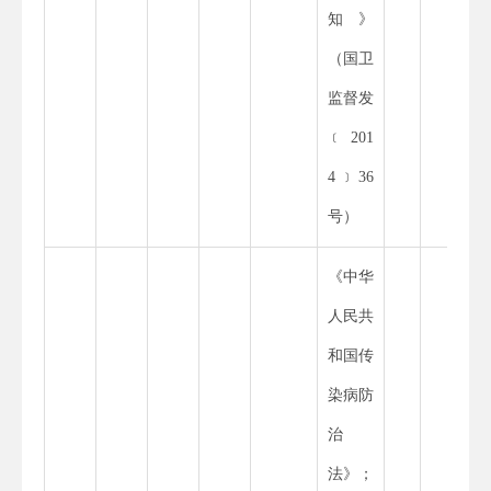
知》
（国卫
监督发
﹝
201
4
﹞
36
号）
《中华
人民共
和国传
染病防
治
法》；