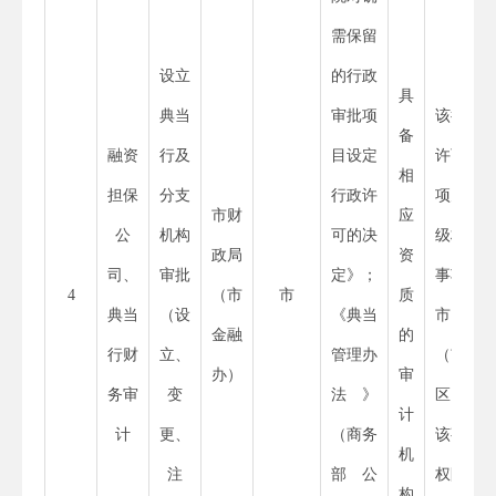
需保留
设立
的行政
具
典当
审批项
该行政
备
融资
行及
目设定
许可事
相
担保
分支
行政许
项为省
市财
应
公
机构
可的决
级权限
政局
资
司、
审批
定》；
事项，
4
（市
市
质
典当
（设
《
典当
市、县
金融
的
行财
立、
管理办
（市、
办）
审
务审
变
法》
区）无
计
计
更、
（
商务
该事项
机
注
部
公
权限
构