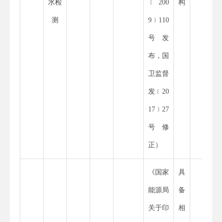
水检
﹝
200
构
测
9
﹞
110
号发
布，国
卫监督
发
﹝
20
17
﹞
27
号修
正）
《国家
具
能源局
备
关于印
相