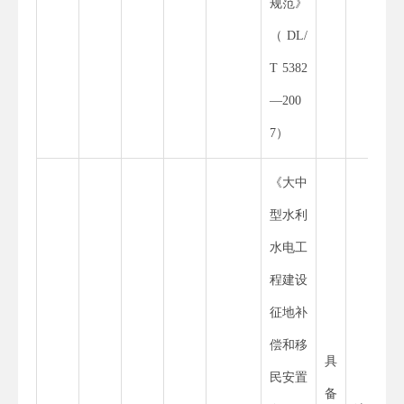
规范》
（
DL
/
T
5382
—
200
7
）
《大中
型水利
水电工
程建设
征地补
偿和移
具
民安置
备