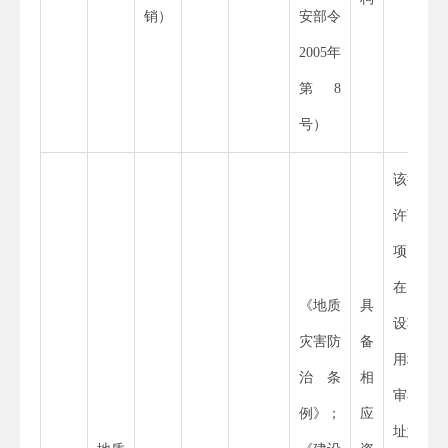
销）
安部令
2005
年
第
8
号）
该行政
许可事
项
在
“建
《地质
具
设项目
灾害防
备
用地预
治条
相
审与选
例》；
应
址意见