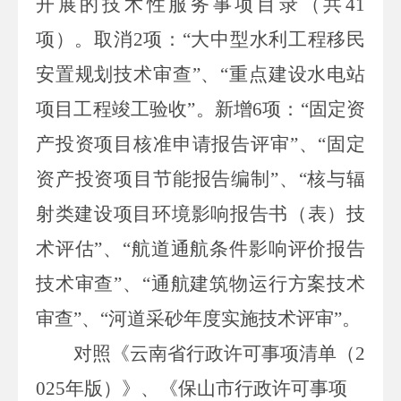
开展的技术性服务事项目录
（共
41
项）
。
取消
2
项：
“大中型水利工程移民
安置规划技术审查
”、“
重点建设水电站
项目工程竣工验收
”。
新增
6
项：
“固定资
产投资项目核准申请报告评审”、“固定
资产投资项目节能报告编制”、“核与辐
射类建设项目环境影响报告书（表）技
术评估”、“航道通航条件影响评价报告
技术审查”、“通航建筑物运行方案技术
审查”、“河道采砂年度实施技术评审”。
对照《云南省行政许可事项清单
（
2
025
年版
）
》
、
《
保山
市行政许可事项