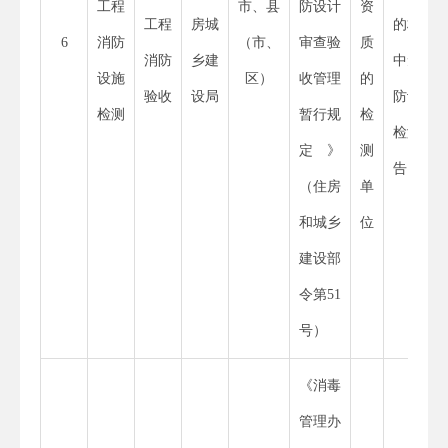
工程
市、县
防设计
资
工程
房城
的材料
6
消防
（市、
审查验
质
消防
乡建
中无消
设施
区）
收管理
的
验收
设局
防设施
检测
暂行规
检
检测报
定》
测
告
（住房
单
和城乡
位
建设部
令第
51
号）
《消毒
管理办