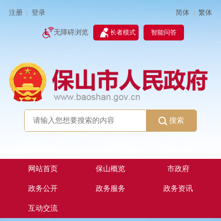
简体
繁体
注册
登录
|
|
无障碍浏览
长者模式
智能问答
搜索
网站首页
保山概览
市政府
政务公开
政务服务
政务资讯
互动交流