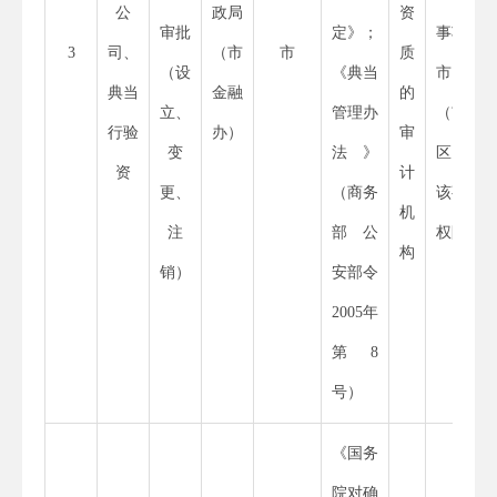
公
政局
资
审批
定》；
事项，
3
司、
（市
市
质
（设
《
典当
市、县
典当
金融
的
立、
管理办
（市、
行验
办）
审
变
法》
区）无
资
计
更、
（
商务
该事项
机
注
部
公
权限
构
销）
安部令
2005
年
第
8
号）
《国务
院对确