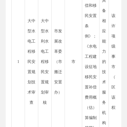
具
偿和移
备
民安置
该行政
大中
大中
相
条
许可事
型水
型水
市发
应
例》；
项为省
电工
利水
展改
能
《水电
级权限
程移
电工
革委
力
工程建
事项，
1
民安
程移
（市
市
的
设征地
市、县
置规
民安
搬迁
技
移民安
（市、
划技
置规
安置
术
置补偿
区）无
术审
划审
办）
服
费用概
该事项
查
核
务
（估）
权限
机
算编制
构