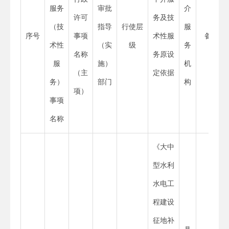
服务
审批
介
许可
务及技
（技
指导
行使层
服
序号
事项
术性服
备注
术性
（实
级
务
名称
务原设
服
施）
机
（主
定依据
务）
部门
构
项）
事项
名称
《大中
型水利
水电工
程建设
征地补