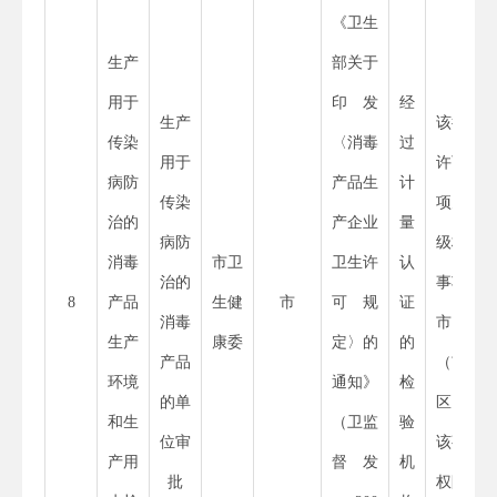
《卫生
生产
部关于
用于
印发
经
生产
该行政
传染
〈消毒
过
用于
许可事
病防
产品生
计
传染
项为省
治的
产企业
量
病防
级权限
消毒
市卫
卫生许
认
治的
事项，
8
产品
生健
市
可规
证
消毒
市、县
生产
康委
定〉的
的
产品
（市、
环境
通知》
检
的单
区）无
和生
（卫监
验
位审
该事项
产用
督发
机
批
权限