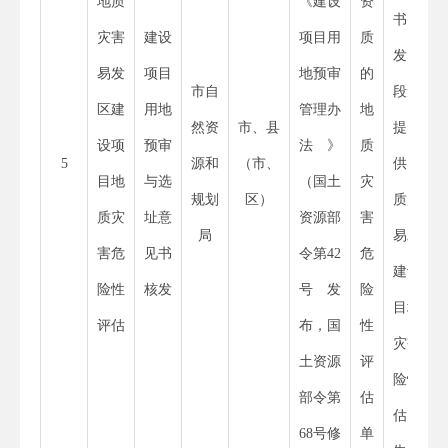
地质
《建设
资
书核
灾害
建设
项目用
质
发”阶
易发
项目
地预审
的
市自
段无需
区建
用地
管理办
地
然资
市、县
提
设项
预审
法》
质
5
源和
（市、
供“地
目地
与选
（国土
灾
规划
区）
质灾害
质灾
址意
资源部
害
局
易发区
害危
见书
令第
42
危
建设项
险性
核发
号发
险
目地质
评估
布，国
性
灾害危
土资源
评
险性评
部令第
估
估报
68
号修
单