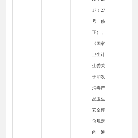
17
﹞
27
号修
正）；
《国家
卫生计
生委关
于印发
消毒产
品卫生
安全评
价规定
的通