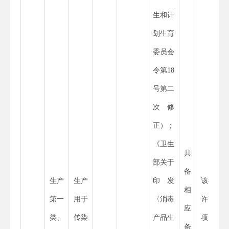
生和计
划生育
委员会
令第
18
号第二
次修
正）；
《卫生
具
部关于
备
生产
生产
印发
该行政
相
第一
用于
〈消毒
许可事
应
类、
传染
产品生
项为省
条