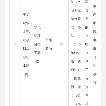
发〈水
应
该行政
电工程
资
重点
许可事
验收管
质
建设
项为省
水电
理办
的
水电
级权限
站项
法〉
水
站项
市能
事项，
9
目竣
市
（
2015
电
目工
源局
市、县
工验
年修订
水
程竣
（市、
收
版）的
利
工验
区）无
通知》
工
收
该事项
（国能
程
权限
新能
咨
﹝
201
询
5
﹞
426
机