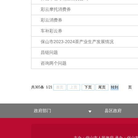
彩云摩托消费券
彩云消费券
车补彩云券
保山市2023-2024茶产业生产发展情况
昌链问题
咨询两个问题
共305条 1/21
首页
上页
下页
尾页
页
政府部门
县区政府
主办：保山市人民政府 承办：保山