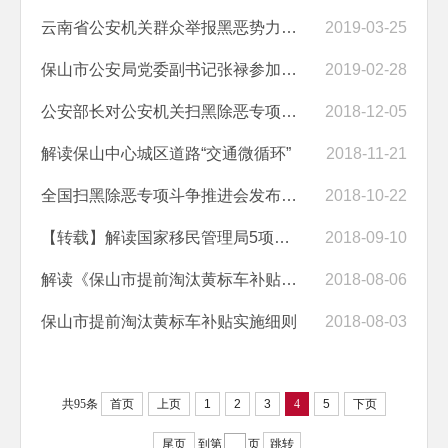
云南省公安机关群众举报黑恶势力犯罪奖励办法
2019-03-25
保山市公安局党委副书记张禄参加全市扫黑除恶专项斗争新闻发布会解读保...
2019-02-28
公安部长对公安机关扫黑除恶专项斗争监督执纪问责工作提出要求
2018-12-05
解读保山中心城区道路“交通微循环”
2018-11-21
全国扫黑除恶专项斗争推进会发布扫黑除恶最新动向解读
2018-10-22
【转载】解读国家移民管理局5项便民利民新举措
2018-09-10
解读《保山市提前淘汰黄标车补贴实施细则》
2018-08-06
保山市提前淘汰黄标车补贴实施细则
2018-08-03
共95条
首页
上页
1
2
3
4
5
下页
尾页
到第
页
跳转