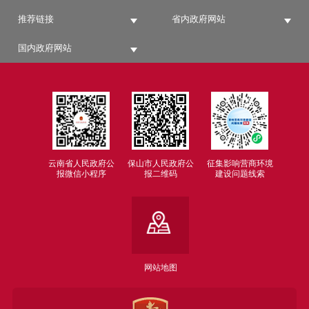
织重大技术攻关和成果应用示范。参与实施大
推荐链接
省内政府网站
科学计划和大科学工程。
（六）组织拟订全市高新技术发展及产业
国内政府网站
化、科技促进农业农村和社会发展的规划、政
策和措施。组织开展重点领域技术发展需求分
析，提出重大任务并监督实施。
（七）牵头全市技术转移体系建设，拟订
科技成果转移转化和促进产学研结合的有关政
策措施并监督实施。指导科技服务业、技术市
云南省人民政府公
保山市人民政府公
征集影响营商环境
报微信小程序
报二维码
建设问题线索
场和科技中介组织发展。
（八）统筹区域科技创新体系建设，指导
区域创新发展、科技资源合理布局和协同创新
能力建设，推动科技园区建设。
（九）负责科技监督评价体系建设和相关
网站地图
科技评估管理，指导科技评价机制改革，统筹
科研诚信建设。组织实施创新调查和科技报告