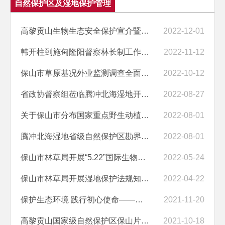
自然保护区及湿地保护管理
高黎贡山生物生态安全保护宣介暨《花开高黎贡》腾冲首映式在云南高黎贡...
2022-12-01
韩开柱到施甸隆阳督察林长制工作时强调：压实林长制工作责任 扎实推进生...
2022-11-12
保山市草原基况外业监测调查全面完成并通过市级核查验收
2022-10-12
省政协督察组莅临腾冲北海湿地开展河湖长制督察调研
2022-08-27
关于保山市分布国家重点野生动植物名录及受保护情况的公示
2022-08-01
腾冲北海湿地省级自然保护区勘界立标成果公示材料
2022-08-01
保山市林草局开展“5.22”国际生物多样性日主题宣传及实践活动
2022-05-24
保山市林草局开展湿地保护法规知识培训
2022-04-22
保护生态环境 践行初心使命——市专业防火队参加生态环境保护志愿者服务...
2021-11-20
高黎贡山国家级自然保护区保山片区实行封闭管理通告
2021-10-18