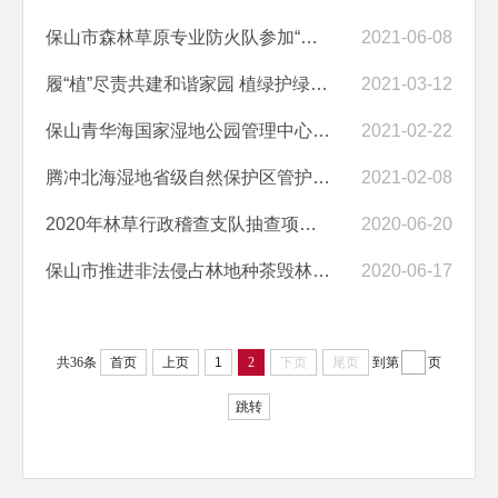
保山市森林草原专业防火队参加“东河卫士”志愿服务活动
2021-06-08
履“植”尽责共建和谐家园 植绿护绿共创文明城市
2021-03-12
保山青华海国家湿地公园管理中心开展“清河行动” 打造青华海良好生态...
2021-02-22
腾冲北海湿地省级自然保护区管护局 认真组织开展2021年“世界湿地日”宣...
2021-02-08
2020年林草行政稽查支队抽查项目、林木伐区检查结果汇总表
2020-06-20
保山市推进非法侵占林地种茶毁林等破坏森林资源违法违规问题专项整治
2020-06-17
共36条
首页
上页
1
2
下页
尾页
到第
页
跳转