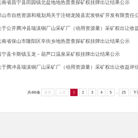
云南省昌宁县田园镇北盆地地热普查探矿权挂牌出让结果公示
保山市自然资源和规划局关于注销龙陵县宏发铁矿开发有限责任公司
关于公开腾冲县瑞滇铜厂山采矿厂（动用资源量）采矿权出让收益评
云南省保山市隆阳区辛街乡地热普查探矿权挂牌出让结果公示
昌宁县卡斯镇玉龙－葫芦口温泉采矿权挂牌出让结果公示
关于腾冲县瑞滇铜厂山采矿厂（动用资源量）采矿权出让收益评估报
...
共486条
首页
上页
1
2
3
4
5
25
下