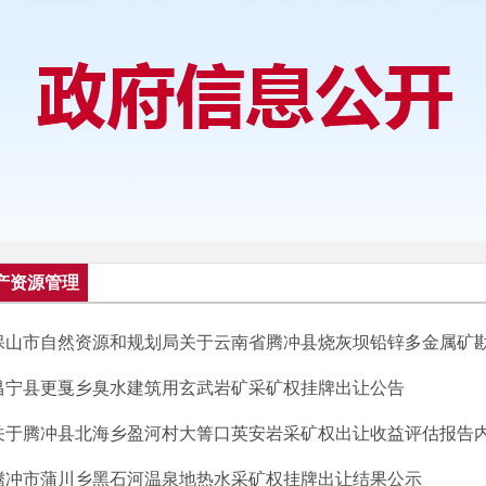
产资源管理
保山市自然资源和规划局关于云南省腾冲县烧灰坝铅锌多金属矿勘探
昌宁县更戛乡臭水建筑用玄武岩矿采矿权挂牌出让公告
关于腾冲县北海乡盈河村大箐口英安岩采矿权出让收益评估报告
腾冲市蒲川乡黑石河温泉地热水采矿权挂牌出让结果公示