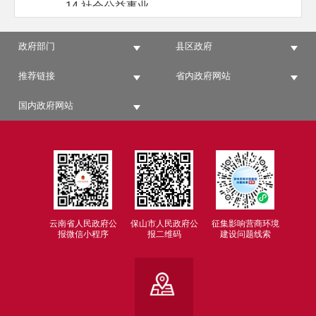
14.社会公益事业
15.公共企事业单位公开平台
16.民生信息
政府部门
县区政府
17.行政执法
推荐链接
省内政府网站
18.审计信息
19.建议提案办理结果
国内政府网站
20.督查检查
21.新闻发布
22.政务公开标准化
23.营商环境
24.自然资源
25.安全生产
云南省人民政府公
保山市人民政府公
征集影响营商环境
报微信小程序
报二维码
建设问题线索
26.利企惠民
27.其他依照法律法规和国家有关规定应当
主动公开的政府信息。
（二）公开渠道