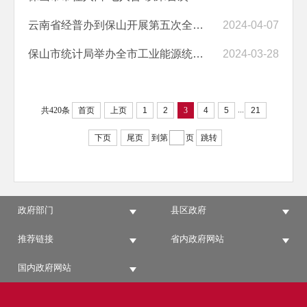
云南省经普办到保山开展第五次全国经济普查第三轮督导检查
2024-04-07
保山市统计局举办全市工业能源统计暨五经普业务培训班
2024-03-28
...
共420条
首页
上页
1
2
3
4
5
21
下页
尾页
到第
页
跳转
政府部门
县区政府
推荐链接
省内政府网站
国内政府网站