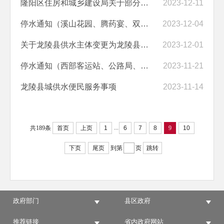
隆阳区住房和城乡建设局关于部分区域自来水停水的通告
2023-12-11
停水通知（溪山花园、腾药宴、双标杆安置地、玉宸翠景、戒毒所及周边用...
2023-12-04
关于龙陵县供水主体变更为龙陵县东振产投发展集团有限公司的公告
2023-12-01
停水通知（西部客运站、公路局、宝峰山语、公租房、政务中心、观音塘社...
2023-11-21
龙陵县城供水便民服务事项
2023-11-14
...
共189条
首页
上页
1
6
7
8
9
10
下页
尾页
到第
页
跳转
政府部门
县区政府
推荐链接
省内政府网站