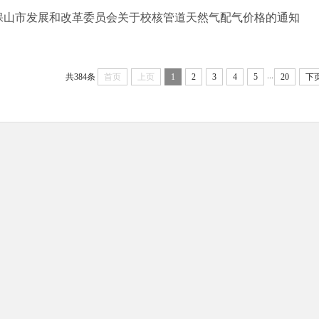
保山市发展和改革委员会关于校核管道天然气配气价格的通知
...
共384条
首页
上页
1
2
3
4
5
20
下