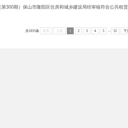
（第300期）保山市隆阳区住房和城乡建设局经审核符合公共租赁住
...
共1035条
首页
上页
1
2
3
4
5
52
下